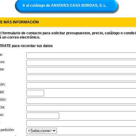
Ir al catálogo de ANXOVES CASA BORDAS, S. L.
TE MÁS INFORMACIÓN
l formulario de contacto para solicitar presupuestos, precio, catálogo o condi
á un correo electrónico.
RATE para recordar tus datos
e:
dos:
sa:
ión:
al:
ión:
cia:
no:
:
 petición: