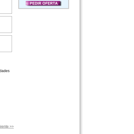
idades
iente >>