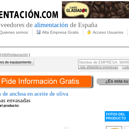
roveedores de
alimentación
de España
Quienes somos
Alta Empresa Gratis
Acceso Usuarios
|
InfoRestauración
|
es de equipamiento
Lista alfabética empresas
List
¿Es esta su
s de anchoa en aceite de oliva
as envasadas
el producto:
FOTOS DEL
PRODUCTO