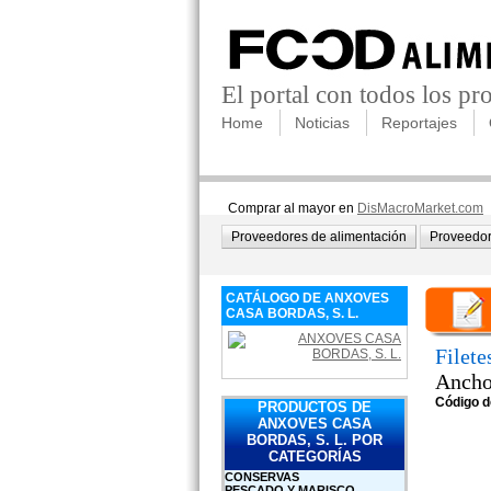
El portal con todos los p
Home
Noticias
Reportajes
Comprar al mayor en
DisMacroMarket.com
Proveedores de alimentación
Proveedor
CATÁLOGO DE ANXOVES
CASA BORDAS, S. L.
Filete
Ancho
Código d
PRODUCTOS DE
ANXOVES CASA
BORDAS, S. L. POR
CATEGORÍAS
CONSERVAS
PESCADO Y MARISCO