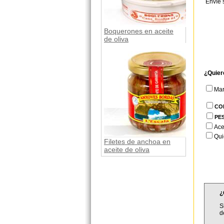
Envíe 
Boquerones en aceite
de oliva
¿Quier
Ma
CO
PE
Ace
Qui
Filetes de anchoa en
aceite de oliva
¿
S
d