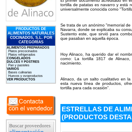
El primer documento acreditado en el
tortilla de patatas es navarro y está
universalmente conocida como "Tortill
Se trata de un anónimo "memorial de r
PRODUCTOS DE
Navarra, donde se explicaba su consu
ALIMENTOS NATURALES
Sustento este, que sirvió para comba
COCINADOS, S.L. POR
que pasaban en aquella época.
CATEGORÍAS
ALIMENTOS PREPARADOS
Platos precocinados
Hoy Alinaco, ha querido dar el nomb
Platos refrigerados
CONGELADOS
como: La tortilla 1817 de Alinaco
DULCES Y POSTRES
nacimiento.
Pan y pasteles
VARIOS
Bases culinarias
Huevos y ovoproductos
Alinaco, da un salto cualitativo en l
VER PRODUCTOS
esta nueva línea de productos, ofr
tortilla para cada ocasión”.
ESTRELLAS DE ALIM
(PRODUCTOS DEST
Buscar proveedores