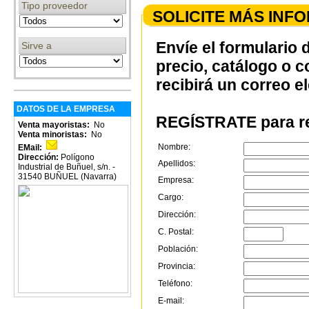
Tipo proveedor
SOLICITE MÁS INF
Envíe el formulario 
Sirve a
precio, catálogo o 
recibirá un correo e
DATOS DE LA EMPRESA
REGÍSTRATE para re
Venta mayoristas:
No
Venta minoristas:
No
Nombre:
EMail:
Dirección:
Polígono
Apellidos:
Industrial de Buñuel, s/n. -
31540 BUÑUEL (Navarra)
Empresa:
Cargo:
Dirección:
C. Postal:
Población:
Provincia:
Teléfono:
E-mail: