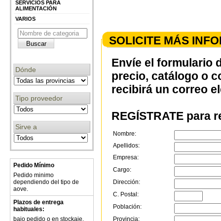
SERVICIOS PARA
ALIMENTACIÓN
VARIOS
SOLICITE MÁS INF
Envíe el formulario 
Dónde
precio, catálogo o 
recibirá un correo e
Tipo proveedor
REGÍSTRATE para re
Sirve a
Nombre:
Apellidos:
Empresa:
Pedido Mínimo
Cargo:
Pedido minimo
Dirección:
dependiendo del tipo de
aove.
C. Postal:
Plazos de entrega
Población:
habituales:
Provincia:
bajo pedido o en stockaje,