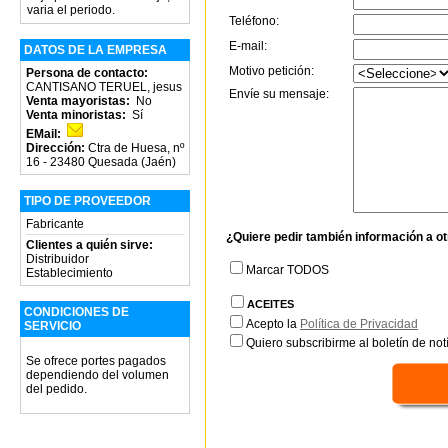
varia el periodo.
Teléfono:
E-mail:
DATOS DE LA EMPRESA
Motivo petición:
Persona de contacto:
CANTISANO TERUEL, jesus
Envíe su mensaje:
Venta mayoristas:
No
Venta minoristas:
Sí
EMail:
Dirección:
Ctra de Huesa, nº
16 - 23480 Quesada (Jaén)
TIPO DE PROVEEDOR
Fabricante
¿Quiere pedir también información a o
Clientes a quién sirve:
Distribuidor
Marcar TODOS
Establecimiento
ACEITES
CONDICIONES DE
Acepto la
Política de Privacidad
SERVICIO
Quiero subscribirme al boletín de notí
Se ofrece portes pagados
dependiendo del volumen
del pedido.