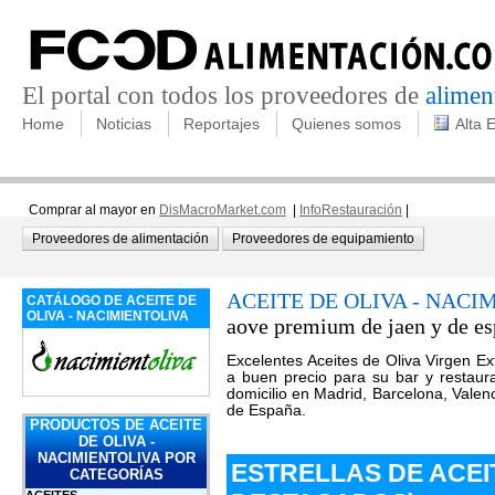
El portal con todos los proveedores de
alimen
Home
Noticias
Reportajes
Quienes somos
Alta 
Comprar al mayor en
DisMacroMarket.com
|
InfoRestauración
|
Proveedores de alimentación
Proveedores de equipamiento
ACEITE DE OLIVA - NACI
CATÁLOGO DE ACEITE DE
OLIVA - NACIMIENTOLIVA
aove premium de jaen y de e
Excelentes Aceites de Oliva Virgen Ex
a buen precio para su bar y restaur
domicilio en Madrid, Barcelona, Valenci
de España.
PRODUCTOS DE ACEITE
DE OLIVA -
NACIMIENTOLIVA POR
ESTRELLAS DE ACEI
CATEGORÍAS