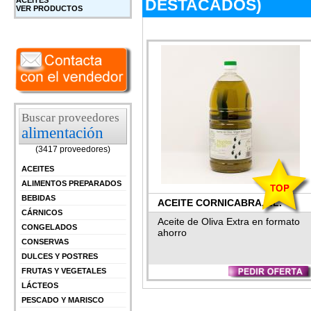
DESTACADOS)
ACEITES
VER PRODUCTOS
Buscar proveedores
alimentación
(3417 proveedores)
ACEITES
ALIMENTOS PREPARADOS
BEBIDAS
ACEITE CORNICABRA, 2L.
CÁRNICOS
MONTES NORTE
Aceite de Oliva Extra en formato
CONGELADOS
ahorro
CONSERVAS
DULCES Y POSTRES
FRUTAS Y VEGETALES
LÁCTEOS
PESCADO Y MARISCO