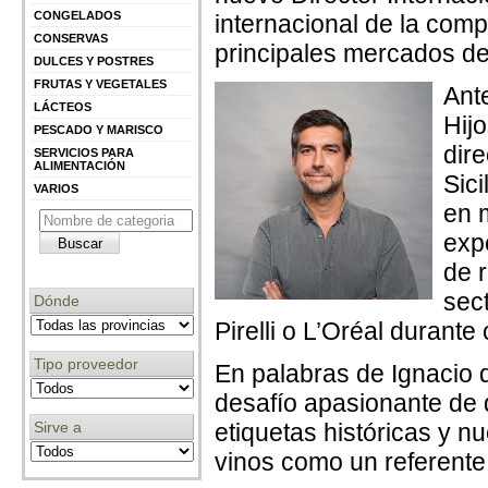
CONGELADOS
internacional de la comp
CONSERVAS
principales mercados d
DULCES Y POSTRES
FRUTAS Y VEGETALES
Ant
LÁCTEOS
Hij
PESCADO Y MARISCO
dir
SERVICIOS PARA
ALIMENTACIÓN
Sici
VARIOS
en 
exp
de 
sec
Dónde
Pirelli o L’Oréal durante
Tipo proveedor
En palabras de Ignacio 
desafío apasionante de 
Sirve a
etiquetas históricas y n
vinos como un referente 