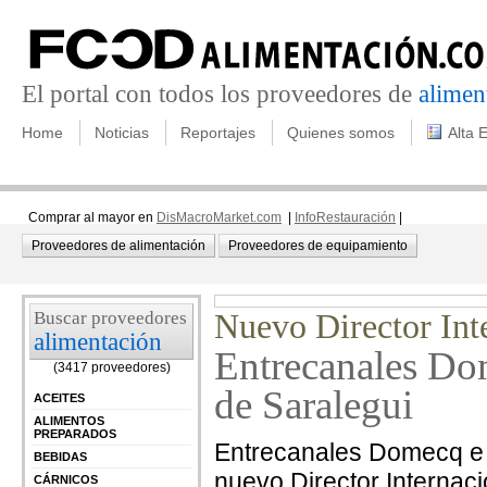
El portal con todos los proveedores de
alimen
Home
Noticias
Reportajes
Quienes somos
Alta 
Comprar al mayor en
DisMacroMarket.com
|
InfoRestauración
|
Proveedores de alimentación
Proveedores de equipamiento
Buscar proveedores
Nuevo Director Int
alimentación
Entrecanales Dom
(3417 proveedores)
de Saralegui
ACEITES
ALIMENTOS
PREPARADOS
Entrecanales Domecq e 
BEBIDAS
nuevo Director Internacio
CÁRNICOS