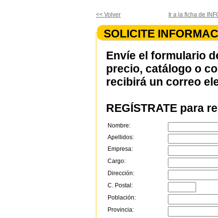
<< Volver
Ir a la ficha de
SOLICITE INFORMAC
Envíe el formulario d
precio, catálogo o c
recibirá un correo el
REGÍSTRATE para rec
Nombre:
Apellidos:
Empresa:
Cargo:
Dirección:
C. Postal:
Población:
Provincia: