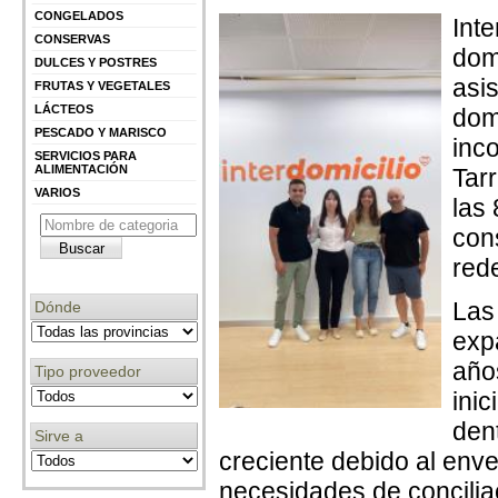
CONGELADOS
Inte
CONSERVAS
dom
DULCES Y POSTRES
asi
FRUTAS Y VEGETALES
LÁCTEOS
dom
PESCADO Y MARISCO
inc
SERVICIOS PARA
ALIMENTACIÓN
Tar
VARIOS
las 
con
rede
Las
Dónde
exp
año
Tipo proveedor
inic
den
Sirve a
creciente debido al enve
necesidades de conciliac