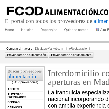
El portal con todos los proveedores de
alimen
Home
Noticias
Reportajes
Quienes somos
Alta 
Comprar al mayor en
DisMacroMarket.com
|
InfoRestauración
|
Proveedores de alimentación
Proveedores de equipamiento
Interdomicilio c
Buscar proveedores
alimentación
aperturas en Mad
(3417 proveedores)
ACEITES
La franquicia especializ
ALIMENTOS
PREPARADOS
nacional incorporando d
BEBIDAS
con amplia experiencia en
CÁRNICOS