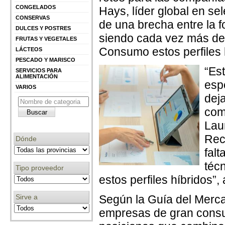
CONGELADOS
Hays, líder global en se
CONSERVAS
de una brecha entre la f
DULCES Y POSTRES
siendo cada vez más de
FRUTAS Y VEGETALES
Consumo estos perfiles 
LÁCTEOS
PESCADO Y MARISCO
“Es
SERVICIOS PARA
ALIMENTACIÓN
esp
VARIOS
dej
como
Lau
Rec
Dónde
falt
técn
Tipo proveedor
estos perfiles híbridos”,
Sirve a
Según la Guía del Merca
empresas de gran consum