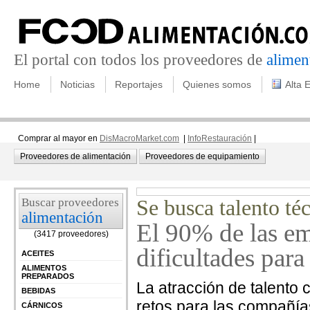
El portal con todos los proveedores de
alimen
Home
Noticias
Reportajes
Quienes somos
Alta 
Comprar al mayor en
DisMacroMarket.com
|
InfoRestauración
|
Proveedores de alimentación
Proveedores de equipamiento
Buscar proveedores
Se busca talento té
alimentación
El 90% de las e
(3417 proveedores)
dificultades para 
ACEITES
ALIMENTOS
PREPARADOS
La atracción de talento 
BEBIDAS
retos para las compañía
CÁRNICOS