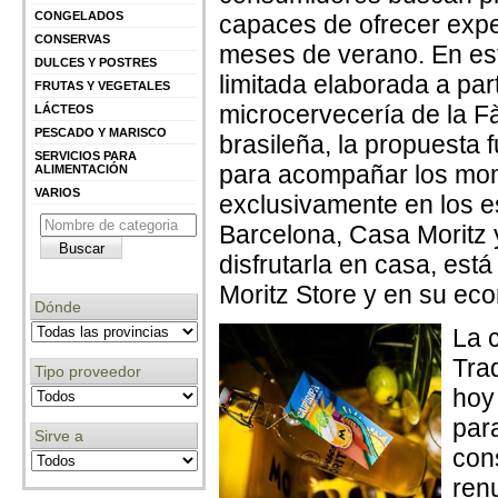
CONGELADOS
capaces de ofrecer expe
CONSERVAS
meses de verano. En est
DULCES Y POSTRES
limitada elaborada a par
FRUTAS Y VEGETALES
microcervecería de la Fà
LÁCTEOS
PESCADO Y MARISCO
brasileña, la propuesta f
SERVICIOS PARA
para acompañar los mom
ALIMENTACIÓN
VARIOS
exclusivamente en los e
Barcelona, Casa Moritz 
disfrutarla en casa, está
Moritz Store y en su e
Dónde
La 
Trad
Tipo proveedor
hoy
par
Sirve a
con
ren