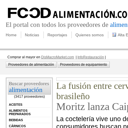
El portal con todos los proveedores de
alimen
Home
Noticias
Reportajes
Quienes somos
Alta 
Comprar al mayor en
DisMacroMarket.com
|
InfoRestauración
|
Proveedores de alimentación
Proveedores de equipamiento
Buscar proveedores
La fusión entre cer
alimentación
brasileño
(3417 proveedores)
Moritz lanza Cai
ACEITES
ALIMENTOS
PREPARADOS
La coctelería vive uno
BEBIDAS
consumidores buscan pro
CÁRNICOS