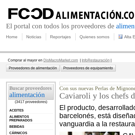
El portal con todos los proveedores de
alimen
Home
Noticias
Reportajes
Quienes somos
Alta 
Comprar al mayor en
DisMacroMarket.com
|
InfoRestauración
|
Proveedores de alimentación
Proveedores de equipamiento
Buscar proveedores
Con sus nuevas Perlas de Mignone
alimentación
Caviaroli y los chefs d
(3417 proveedores)
El producto, desarrollad
ACEITES
barcelonés, está diseñad
ALIMENTOS
PREPARADOS
vanguardia a la restaura
BEBIDAS
CÁRNICOS