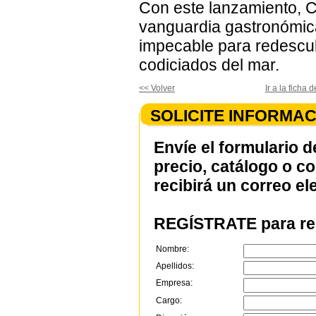
Con este lanzamiento, C
vanguardia gastronómica
impecable para redescub
codiciados del mar.
<< Volver
Ir a la ficha
SOLICITE INFORMAC
Envíe el formulario d
precio, catálogo o c
recibirá un correo el
REGÍSTRATE para rec
Nombre:
Apellidos:
Empresa:
Cargo: