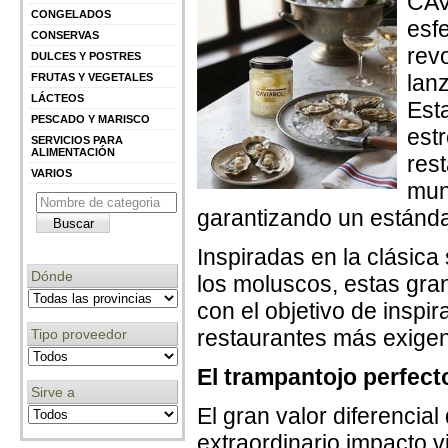
CAV
CONGELADOS
esf
CONSERVAS
rev
DULCES Y POSTRES
lan
FRUTAS Y VEGETALES
LÁCTEOS
Est
PESCADO Y MARISCO
est
SERVICIOS PARA
ALIMENTACIÓN
res
VARIOS
mun
garantizando un estándar
Inspiradas en la clásic
Dónde
los moluscos, estas gra
con el objetivo de inspi
restaurantes más exigen
Tipo proveedor
El trampantojo perfecto
Sirve a
El gran valor diferencia
extraordinario impacto 