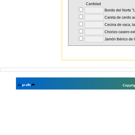
Cantidad
Bonito del Norte "L
Careta de cerdo a
Cecina de vaca, l
Chorizo casero ext
Jamón Ibérico de 
Copyrig