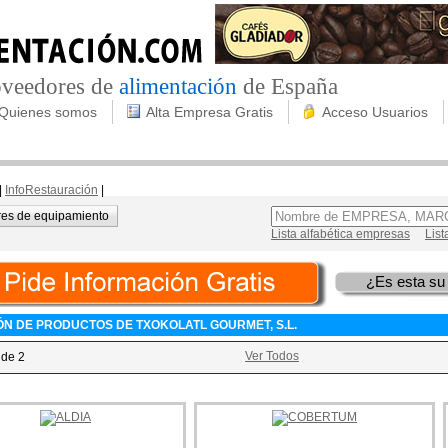
roveedores de
alimentación
de España
Quienes somos
Alta Empresa Gratis
Acceso Usuarios
|
InfoRestauración
|
es de equipamiento
Lista alfabética empresas
List
¿Es esta su
ÓN DE PRODUCTOS DE TXOKOLATL GOURMET, S.L.
Ver Todos
 de 2