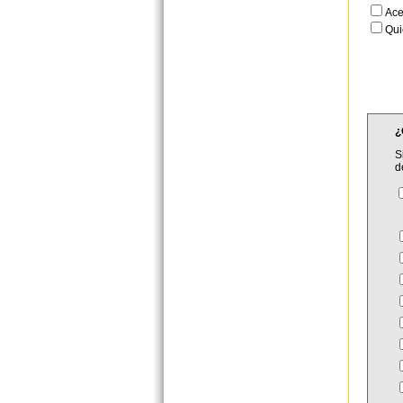
Ace
Qui
¿
S
d