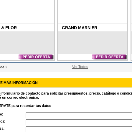
 & FLOR
GRAND MARNIER
Ver Todos
 de 2
TE MÁS INFORMACIÓN
l formulario de contacto para solicitar presupuestos, precio, catálogo o condi
á un correo electrónico.
RATE para recordar tus datos
e:
dos:
sa: