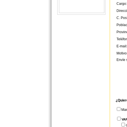
Cargo:
Direcc
C. Post
Poblac
Provin
Teléfo
E-mail
Motivo
Envíe 
¿Quier
Ma
VA