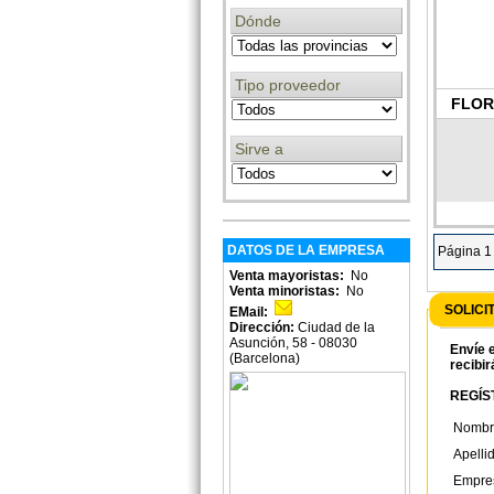
Dónde
Tipo proveedor
FLOR
Sirve a
DATOS DE LA EMPRESA
Página 1
Venta mayoristas:
No
Venta minoristas:
No
SOLICI
EMail:
Dirección:
Ciudad de la
Asunción, 58 - 08030
Envíe e
(Barcelona)
recibir
REGÍST
Nombr
Apelli
Empre