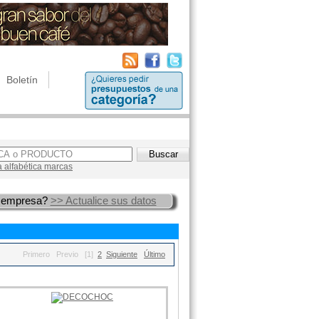
Boletín
a alfabética marcas
 empresa?
>> Actualice sus datos
Primero
Previo
[1]
2
Siguiente
Último