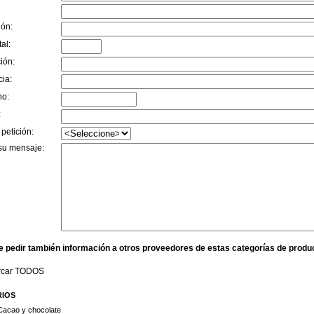
ión:
al:
ión:
cia:
no:
:
 petición:
su mensaje:
e pedir también información a otros proveedores de estas categorías de produ
rcar TODOS
RIOS
Cacao y chocolate