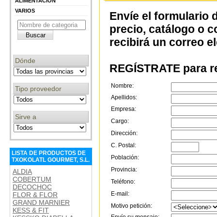
ALIMENTACIÓN
VARIOS
Envíe el formulario 
precio, catálogo o 
recibirá un correo e
Dónde
REGÍSTRATE para re
Nombre:
Tipo proveedor
Apellidos:
Empresa:
Sirve a
Cargo:
Dirección:
C. Postal:
LISTA DE PRODUCTOS DE
Población:
TXOKOLATL GOURMET, S.L.
Provincia:
ALDIA
COBERTUM
Teléfono:
DECOCHOC
E-mail:
FLOR & FLOR
GRAND MARNIER
Motivo petición:
KESS & FIT