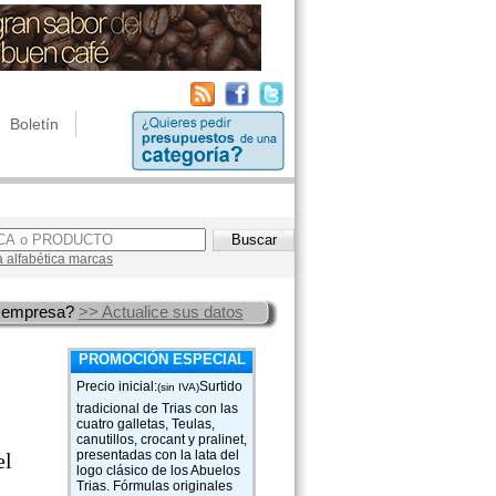
Boletín
a alfabética marcas
 empresa?
>> Actualice sus datos
PROMOCIÓN ESPECIAL
Precio inicial:
Surtido
(sin IVA)
tradicional de Trias con las
cuatro galletas, Teulas,
canutillos, crocant y pralinet,
presentadas con la lata del
el
logo clásico de los Abuelos
Trias. Fórmulas originales