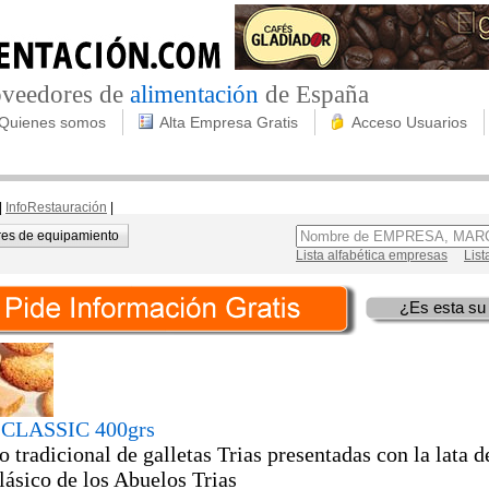
roveedores de
alimentación
de España
Quienes somos
Alta Empresa Gratis
Acceso Usuarios
|
InfoRestauración
|
es de equipamiento
Lista alfabética empresas
List
¿Es esta su
CLASSIC 400grs
o tradicional de galletas Trias presentadas con la lata d
lásico de los Abuelos Trias