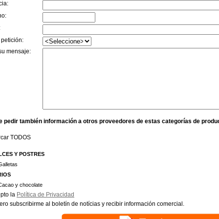
cia:
no:
:
 petición:
su mensaje:
e pedir también información a otros proveedores de estas categorías de produ
rcar TODOS
LCES Y POSTRES
Galletas
RIOS
Cacao y chocolate
pto la
Política de Privacidad
ero subscribirme al boletín de notícias y recibir información comercial.