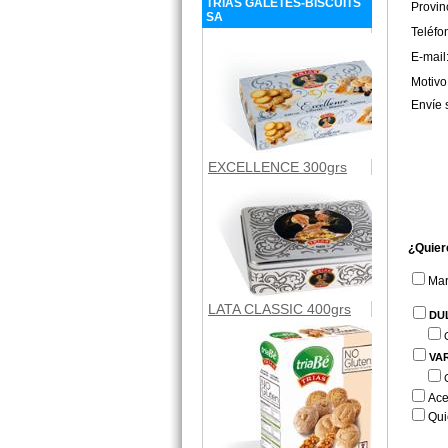
TRIAS GALETES-BISCUITS
Provin
SA
Teléfo
E-mail
Motivo
Envíe 
EXCELLENCE 300grs
¿Quier
Ma
LATA CLASSIC 400grs
DU
VA
Ace
Qui