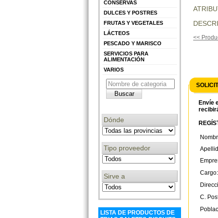
CONSERVAS
ATRIB
DULCES Y POSTRES
DESCRI
FRUTAS Y VEGETALES
LÁCTEOS
<< Produc
PESCADO Y MARISCO
SERVICIOS PARA
ALIMENTACIÓN
VARIOS
SOLICI
Envíe e
recibir
Dónde
REGÍST
Nombr
Tipo proveedor
Apelli
Empre
Cargo:
Sirve a
Direcc
C. Post
Poblac
LISTA DE PRODUCTOS DE