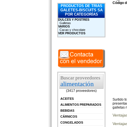
Código d
PRODUCTOS DE TRIAS
GALETES-BISCUITS SA
POR CATEGORÍAS
DULCES Y POSTRES
Galletas
VARIOS
Cacao y chocolate
VER PRODUCTOS
Buscar proveedores
alimentación
(3417 proveedores)
ACEITES
Surtido t
presentad
ALIMENTOS PREPARADOS
galletas 
BEBIDAS
Ventaja
CÁRNICOS
CONGELADOS
Ventajas