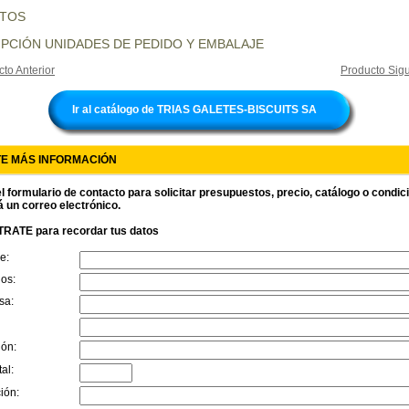
UTOS
PCIÓN UNIDADES DE PEDIDO Y EMBALAJE
to Anterior
Producto Sigu
Ir al catálogo de TRIAS GALETES-BISCUITS SA
TE MÁS INFORMACIÓN
l formulario de contacto para solicitar presupuestos, precio, catálogo o condi
á un correo electrónico.
RATE para recordar tus datos
e:
dos:
sa:
ión:
al:
ión: