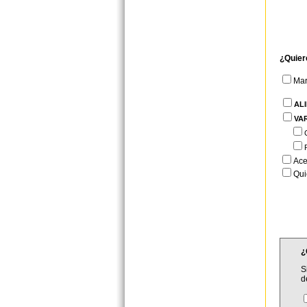
¿Quier
Ma
AL
VA
Ace
Qui
¿
S
d