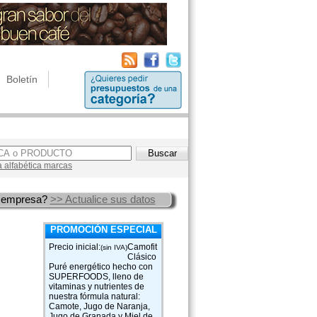
Boletín
a alfabética marcas
 empresa?
>> Actualice sus datos
PROMOCIÓN ESPECIAL
Precio inicial:
Camofit
(sin IVA)
Clásico
Puré energético hecho con
SUPERFOODS, lleno de
vitaminas y nutrientes de
nuestra fórmula natural:
Camote, Jugo de Naranja,
Jugo de Granada y Miel de