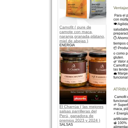
Ventajas
Para el p
con múlti
🍽️ Agili
Camofit ( pure de
saludabl
camote con maca,
preparaci
naranja,granada,plátano,
⏱️ Ahorro
miel de abejas )
tiempos d
ENERGIA
📦 Produc
o como pa
gluten.
🌿 Valor 
Camofit p
las tend
💼 Marge
funcional
ATRIB
Camofit d
funcional
🌱 Super
El Charrúa ( las mejores
maca, plá
salsas parrilleras del
⚡ Energía
Perú, ganadora de
artificia
premios 2023 y 2024 )
🍯 100% n
SALSAS
alimentac