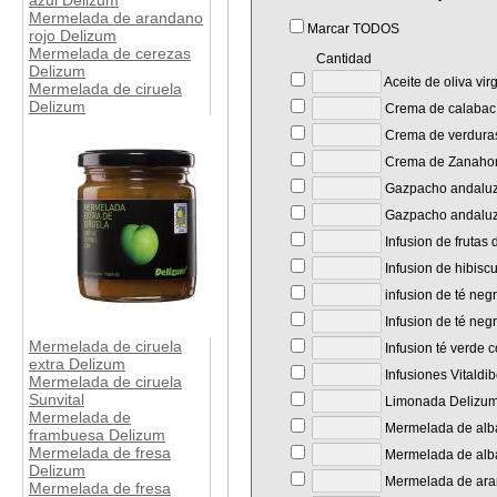
azul Delizum
Mermelada de arandano
Marcar TODOS
rojo Delizum
Mermelada de cerezas
Cantidad
Delizum
Aceite de oliva vir
Mermelada de ciruela
Delizum
Crema de calabac
Crema de verdura
Crema de Zanahori
Gazpacho andaluz
Gazpacho andaluz
Infusion de frutas 
Infusion de hibisc
infusion de té neg
Infusion de té neg
Mermelada de ciruela
Infusion té verde 
extra Delizum
Infusiones Vitaldi
Mermelada de ciruela
Sunvital
Limonada Delizu
Mermelada de
Mermelada de alb
frambuesa Delizum
Mermelada de fresa
Mermelada de alba
Delizum
Mermelada de ara
Mermelada de fresa