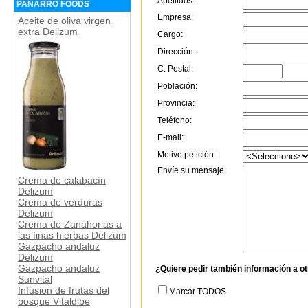
Apellidos:
PANARRO FOODS
Empresa:
Aceite de oliva virgen
extra Delizum
Cargo:
Dirección:
C. Postal:
Población:
Provincia:
Teléfono:
E-mail:
Motivo petición:
Envíe su mensaje:
Crema de calabacín
Delizum
Crema de verduras
Delizum
Crema de Zanahorias a
las finas hierbas Delizum
Gazpacho andaluz
Delizum
Gazpacho andaluz
¿Quiere pedir también información a o
Sunvital
Infusion de frutas del
Marcar TODOS
bosque Vitaldibe