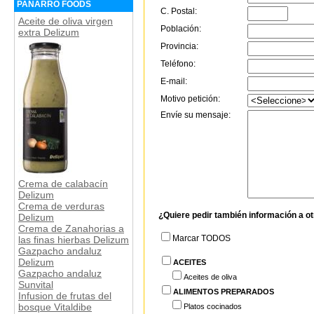
PANARRO FOODS
C. Postal:
Aceite de oliva virgen
Población:
extra Delizum
Provincia:
Teléfono:
E-mail:
Motivo petición:
Envíe su mensaje:
Crema de calabacín
Delizum
Crema de verduras
¿Quiere pedir también información a o
Delizum
Crema de Zanahorias a
Marcar TODOS
las finas hierbas Delizum
Gazpacho andaluz
Delizum
ACEITES
Gazpacho andaluz
Aceites de oliva
Sunvital
ALIMENTOS PREPARADOS
Infusion de frutas del
bosque Vitaldibe
Platos cocinados