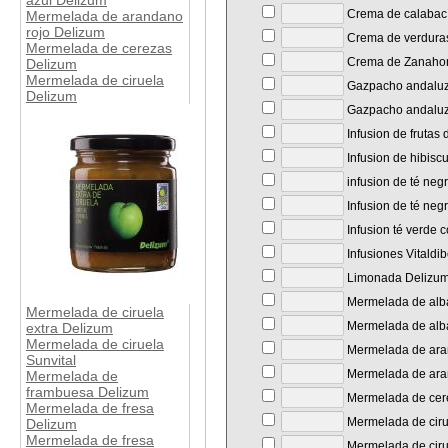
azul Delizum
Crema de calabac
Mermelada de arandano
rojo Delizum
Crema de verdura
Mermelada de cerezas
Crema de Zanahori
Delizum
Mermelada de ciruela
Gazpacho andaluz
Delizum
Gazpacho andaluz
Infusion de frutas 
Infusion de hibisc
infusion de té neg
Infusion de té neg
Infusion té verde 
Infusiones Vitaldi
Limonada Delizu
Mermelada de alb
Mermelada de ciruela
Mermelada de alba
extra Delizum
Mermelada de ciruela
Mermelada de ara
Sunvital
Mermelada de ara
Mermelada de
frambuesa Delizum
Mermelada de cer
Mermelada de fresa
Mermelada de ciru
Delizum
Mermelada de fresa
Mermelada de ciru