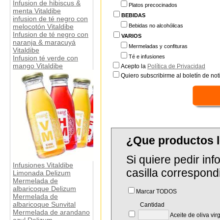
Infusion de hibiscus &
Platos precocinados
menta Vitaldibe
BEBIDAS
infusion de té negro con
Bebidas no alcohólicas
melocotón Vitaldibe
Infusion de té negro con
VARIOS
naranja & maracuyá
Mermeladas y confituras
Vitaldibe
Té e infusiones
Infusion té verde con
mango Vitaldibe
Acepto la
Política de Privacidad
Quiero subscribirme al boletín de notí
¿Que productos 
Si quiere pedir in
Infusiones Vitaldibe
casilla correspond
Limonada Delizum
Mermelada de
albaricoque Delizum
Marcar TODOS
Mermelada de
albaricoque Sunvital
Cantidad
Mermelada de arandano
Aceite de oliva vir