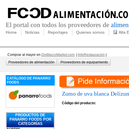
El portal con todos los proveedores de
alimen
Home
Noticias
Reportajes
Quienes somos
Alta 
Comprar al mayor en
DisMacroMarket.com
|
InfoRestauración
|
Proveedores de alimentación
Proveedores de equipamiento
CATÁLOGO DE PANARRO
FOODS
Zumo de uva blanca Delizu
Código del producto:
PRODUCTOS DE
PANARRO FOODS POR
CATEGORÍAS