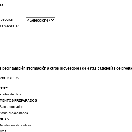
no:
:
 petición:
su mensaje:
e pedir también información a otros proveedores de estas categorías de produ
rcar TODOS
EITES
Aceites de oliva
IMENTOS PREPARADOS
Platos cocinados
Platos precocinados
BIDAS
Bebidas no alcohólicas
RIOS