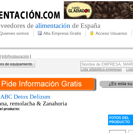
roveedores de
alimentación
de España
Quienes somos
Alta Empresa Gratis
Acceso Usuarios
|
InfoRestauración
|
es de equipamiento
Lista alfabética empresas
List
¿Es esta su
ABC Detox Delizum
na, remolacha & Zanahoria
el producto:
FOTOS DEL
PRODUCTO