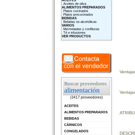
ACEITES
Aceites de oliva
ALIMENTOS PREPARADOS
Platos cocinados
Platos precocinados
BEBIDAS
Bebidas no alcohólicas
VARIOS
Mermeladas y confituras
Té e infusiones
VER PRODUCTOS
Ventaja
Buscar proveedores
alimentación
Ventajas
(3417 proveedores)
ACEITES
ATRIB
ALIMENTOS PREPARADOS
BEBIDAS
CÁRNICOS
CONGELADOS
DESCRI