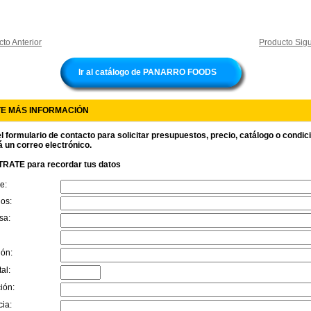
to Anterior
Producto Sigu
Ir al catálogo de PANARRO FOODS
TE MÁS INFORMACIÓN
l formulario de contacto para solicitar presupuestos, precio, catálogo o condi
á un correo electrónico.
RATE para recordar tus datos
e:
dos:
sa:
ión:
al:
ión:
cia: