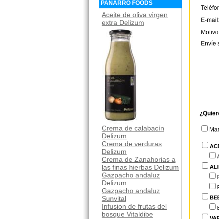
PANARRO FOODS
Teléfo
Aceite de oliva virgen
E-mail
extra Delizum
Motivo
Envíe 
¿Quier
Crema de calabacín
Ma
Delizum
Crema de verduras
AC
Delizum
Crema de Zanahorias a
las finas hierbas Delizum
AL
Gazpacho andaluz
Delizum
Gazpacho andaluz
BE
Sunvital
Infusion de frutas del
bosque Vitaldibe
VA