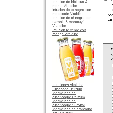
Infusion de hibiscus &
menta Vitaldibe
infusion de té negro con
melocotón Vitaldibe
Ace
Infusion de té negro con
Qui
naranja & maracuyá
Vitaldibe
Infusion té verde con
mango Vitaldibe
¿
S
d
Infusiones Vitaldibe
Limonada Delizum
Mermelada de
albaricoque Delizum
Mermelada de
albaricoque Sunvital
Mermelada de arandano