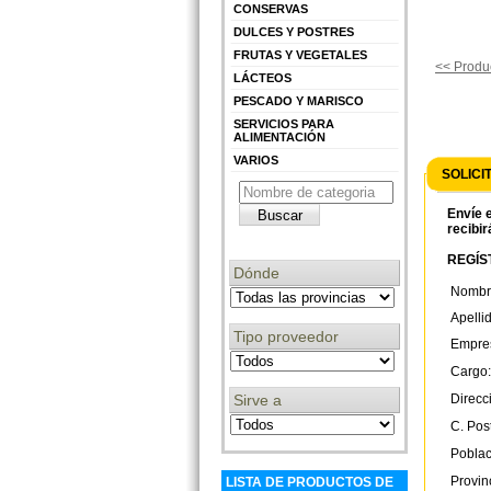
CONSERVAS
DULCES Y POSTRES
FRUTAS Y VEGETALES
<< Produc
LÁCTEOS
PESCADO Y MARISCO
SERVICIOS PARA
ALIMENTACIÓN
VARIOS
SOLICI
Envíe e
recibir
REGÍST
Dónde
Nombr
Apelli
Tipo proveedor
Empre
Cargo:
Direcc
Sirve a
C. Post
Poblac
Provin
LISTA DE PRODUCTOS DE