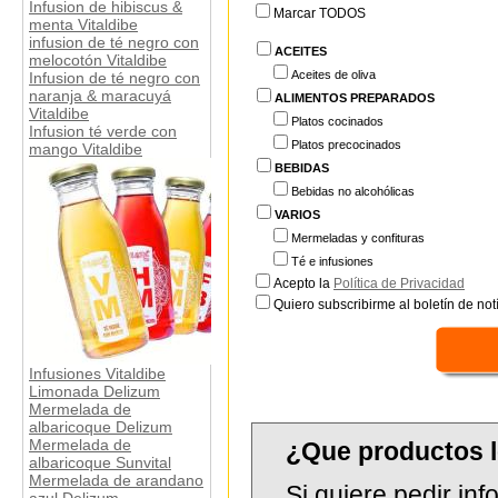
Infusion de hibiscus &
Marcar TODOS
menta Vitaldibe
infusion de té negro con
ACEITES
melocotón Vitaldibe
Aceites de oliva
Infusion de té negro con
naranja & maracuyá
ALIMENTOS PREPARADOS
Vitaldibe
Platos cocinados
Infusion té verde con
Platos precocinados
mango Vitaldibe
BEBIDAS
Bebidas no alcohólicas
VARIOS
Mermeladas y confituras
Té e infusiones
Acepto la
Política de Privacidad
Quiero subscribirme al boletín de notí
Infusiones Vitaldibe
Limonada Delizum
Mermelada de
albaricoque Delizum
Mermelada de
¿Que productos 
albaricoque Sunvital
Mermelada de arandano
Si quiere pedir in