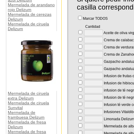
azul Delizum
Mermelada de arandano
casilla correspond
rojo Delizum
Mermelada de cerezas
Marcar TODOS
Delizum
Mermelada de ciruela
Cantidad
Delizum
Aceite de oliva vir
Crema de calabac
Crema de verdura
Crema de Zanahori
Gazpacho andaluz
Gazpacho andaluz
Infusion de frutas 
Infusion de hibisc
infusion de té neg
Mermelada de ciruela
Infusion de té neg
extra Delizum
Mermelada de ciruela
Infusion té verde 
Sunvital
Infusiones Vitaldi
Mermelada de
frambuesa Delizum
Limonada Delizu
Mermelada de fresa
Mermelada de alb
Delizum
Mermelada de fresa
Mermelada de alba