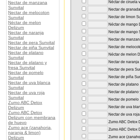
Néctar de ciruela 
Nectar de manzana
Sunvital
Nectar de granada
Nectar de melocoton
Nectar de limon Su
Sunvital
Néctar de melon
Néctar de mango 
Delizum
Nectar de mango S
Nectar de naranja
Sunvital
Nectar de manzana
Nectar de pera Sunvital
Nectar de melocot
Nectar de piña Sunvital
Nectar de platano
Néctar de melon 
Sunvital
Nectar de naranja 
Nectar de platano y
fresa Sunvital
Nectar de pera Sun
Nectar de pomelo
Nectar de piña Sun
Sunvital
Nectar de uva blanca
Nectar de platano 
Sunvital
Nectar de platano y
Nectar de uva roja
Sunvital
Nectar de pomelo 
Zumo ABC Detox
Nectar de uva blan
Delizum
Zumo ABC Detox
Nectar de uva roja
Delizum con membrana
Zumo ABC Detox 
de huevo
Zumo ace (zanahoria,
Zumo ABC Detox D
naranja & limon)
Zumo ace (zanahor
Delizum