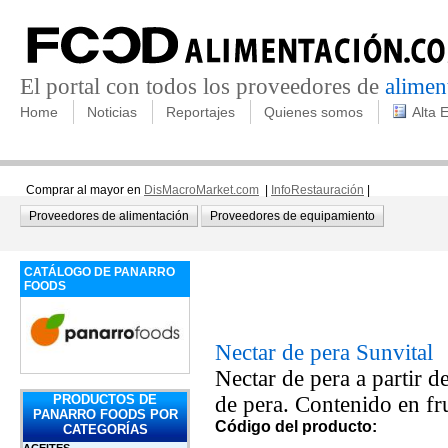
El portal con todos los proveedores de
alimen
Home
Noticias
Reportajes
Quienes somos
Alta 
Comprar al mayor en
DisMacroMarket.com
|
InfoRestauración
|
Proveedores de alimentación
Proveedores de equipamiento
CATÁLOGO DE PANARRO
FOODS
Nectar de pera Sunvital
Nectar de pera a partir
de pera. Contenido en f
PRODUCTOS DE
PANARRO FOODS POR
Código del producto:
CATEGORÍAS