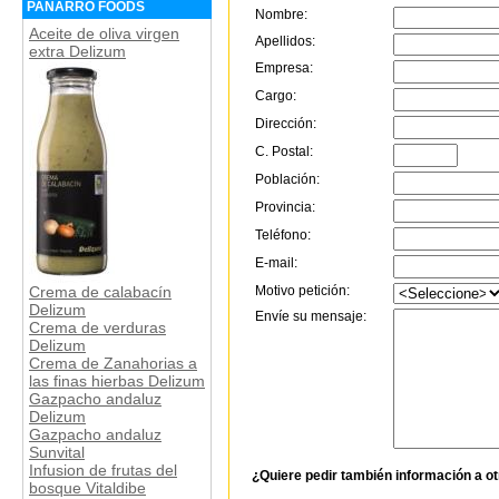
PANARRO FOODS
Nombre:
Aceite de oliva virgen
Apellidos:
extra Delizum
Empresa:
Cargo:
Dirección:
C. Postal:
Población:
Provincia:
Teléfono:
E-mail:
Motivo petición:
Crema de calabacín
Delizum
Envíe su mensaje:
Crema de verduras
Delizum
Crema de Zanahorias a
las finas hierbas Delizum
Gazpacho andaluz
Delizum
Gazpacho andaluz
Sunvital
Infusion de frutas del
¿Quiere pedir también información a o
bosque Vitaldibe