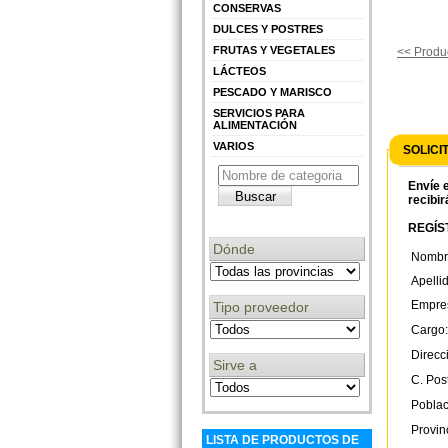
CONSERVAS
DULCES Y POSTRES
FRUTAS Y VEGETALES
<< Produc
LÁCTEOS
PESCADO Y MARISCO
SERVICIOS PARA
ALIMENTACIÓN
VARIOS
SOLICI
Envíe e
recibir
REGÍST
Dónde
Nombr
Apelli
Empre
Tipo proveedor
Cargo:
Direcc
Sirve a
C. Post
Poblac
Provin
LISTA DE PRODUCTOS DE