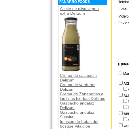
PANARRO FOODS
Teléfo
Aceite de oliva virgen
E-mail
extra Delizum
Motivo
Envíe 
¿Quier
Ma
Crema de calabacín
Delizum
AC
Crema de verduras
Delizum
Crema de Zanahorias a
AL
las finas hierbas Delizum
Gazpacho andaluz
Delizum
Gazpacho andaluz
BE
Sunvital
Infusion de frutas del
bosque Vitaldibe
VA