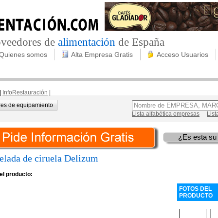
roveedores de
alimentación
de España
Quienes somos
Alta Empresa Gratis
Acceso Usuarios
|
InfoRestauración
|
es de equipamiento
Lista alfabética empresas
List
¿Es esta su
lada de ciruela Delizum
el producto:
FOTOS DEL
PRODUCTO