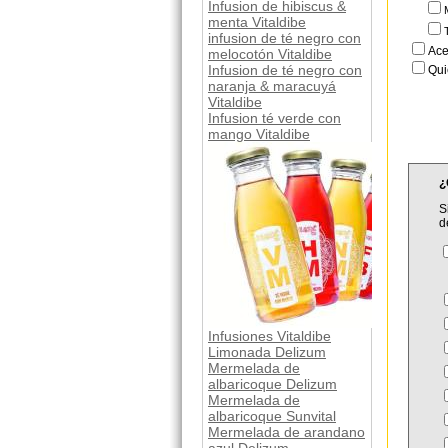
Infusion de hibiscus &
menta Vitaldibe
infusion de té negro con
Ace
melocotón Vitaldibe
Infusion de té negro con
Qui
naranja & maracuyá
Vitaldibe
Infusion té verde con
mango Vitaldibe
¿
S
d
Infusiones Vitaldibe
Limonada Delizum
Mermelada de
albaricoque Delizum
Mermelada de
albaricoque Sunvital
Mermelada de arandano