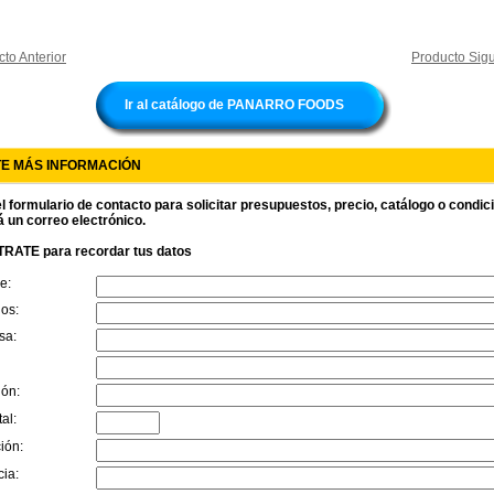
to Anterior
Producto Sigu
Ir al catálogo de PANARRO FOODS
TE MÁS INFORMACIÓN
l formulario de contacto para solicitar presupuestos, precio, catálogo o condi
á un correo electrónico.
RATE para recordar tus datos
e:
dos:
sa:
ión:
al:
ión:
cia: