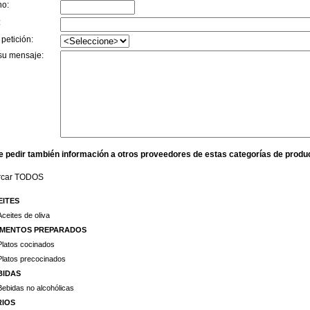
no:
:
 petición:
su mensaje:
e pedir también información a otros proveedores de estas categorías de produ
rcar TODOS
EITES
Aceites de oliva
IMENTOS PREPARADOS
Platos cocinados
Platos precocinados
BIDAS
Bebidas no alcohólicas
RIOS