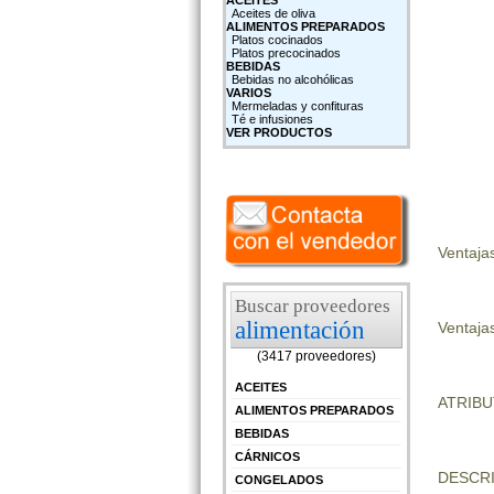
ACEITES
Aceites de oliva
ALIMENTOS PREPARADOS
Platos cocinados
Platos precocinados
BEBIDAS
Bebidas no alcohólicas
VARIOS
Mermeladas y confituras
Té e infusiones
VER PRODUCTOS
Ventaja
Buscar proveedores
alimentación
Ventajas
(3417 proveedores)
ACEITES
ATRIB
ALIMENTOS PREPARADOS
BEBIDAS
CÁRNICOS
DESCRI
CONGELADOS