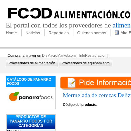
El portal con todos los proveedores de
alimen
Home
Noticias
Reportajes
Quienes somos
Alta 
Comprar al mayor en
DisMacroMarket.com
|
InfoRestauración
|
Proveedores de alimentación
Proveedores de equipamiento
CATÁLOGO DE PANARRO
FOODS
Mermelada de cerezas Deli
Código del producto:
PRODUCTOS DE
PANARRO FOODS POR
CATEGORÍAS