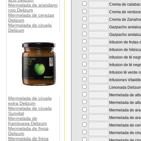
azul Delizum
Crema de calabac
Mermelada de arandano
rojo Delizum
Crema de verdura
Mermelada de cerezas
Crema de Zanahori
Delizum
Mermelada de ciruela
Gazpacho andaluz
Delizum
Gazpacho andaluz
Infusion de frutas 
Infusion de hibisc
infusion de té neg
Infusion de té neg
Infusion té verde 
Infusiones Vitaldi
Limonada Delizu
Mermelada de alb
Mermelada de ciruela
Mermelada de alba
extra Delizum
Mermelada de ciruela
Mermelada de ara
Sunvital
Mermelada de ara
Mermelada de
frambuesa Delizum
Mermelada de cer
Mermelada de fresa
Mermelada de ciru
Delizum
Mermelada de fresa
Mermelada de ciru