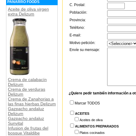
PANARRO FOODS
C. Postal:
Aceite de oliva virgen
Población:
extra Delizum
Provincia:
Teléfono:
E-mail:
Motivo petición:
Envíe su mensaje:
Crema de calabacín
Delizum
Crema de verduras
¿Quiere pedir también información a o
Delizum
Crema de Zanahorias a
Marcar TODOS
las finas hierbas Delizum
Gazpacho andaluz
Delizum
ACEITES
Gazpacho andaluz
Aceites de oliva
Sunvital
ALIMENTOS PREPARADOS
Infusion de frutas del
bosque Vitaldibe
Platos cocinados