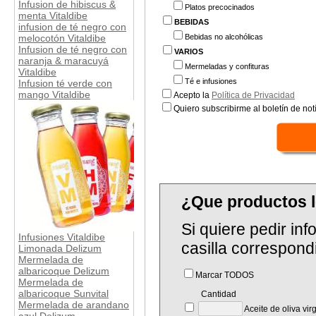
Infusion de hibiscus &
Platos precocinados
menta Vitaldibe
BEBIDAS
infusion de té negro con
Bebidas no alcohólicas
melocotón Vitaldibe
Infusion de té negro con
VARIOS
naranja & maracuyá
Mermeladas y confituras
Vitaldibe
Té e infusiones
Infusion té verde con
mango Vitaldibe
Acepto la
Política de Privacidad
Quiero subscribirme al boletín de notí
¿Que productos 
Si quiere pedir in
Infusiones Vitaldibe
casilla correspond
Limonada Delizum
Mermelada de
albaricoque Delizum
Marcar TODOS
Mermelada de
albaricoque Sunvital
Cantidad
Mermelada de arandano
Aceite de oliva vir