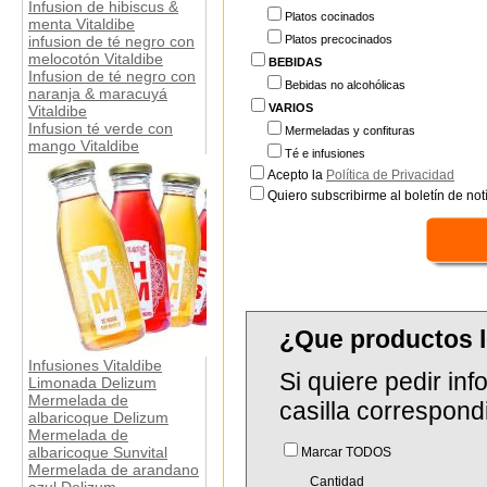
Infusion de hibiscus &
Platos cocinados
menta Vitaldibe
Platos precocinados
infusion de té negro con
melocotón Vitaldibe
BEBIDAS
Infusion de té negro con
Bebidas no alcohólicas
naranja & maracuyá
VARIOS
Vitaldibe
Infusion té verde con
Mermeladas y confituras
mango Vitaldibe
Té e infusiones
Acepto la
Política de Privacidad
Quiero subscribirme al boletín de notí
¿Que productos 
Infusiones Vitaldibe
Si quiere pedir in
Limonada Delizum
Mermelada de
casilla correspond
albaricoque Delizum
Mermelada de
albaricoque Sunvital
Marcar TODOS
Mermelada de arandano
Cantidad