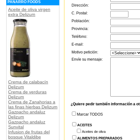
PANARRO FOODS
Dirección:
Aceite de oliva virgen
C. Postal:
extra Delizum
Población:
Provincia:
Teléfono:
E-mail:
Motivo petición:
Envíe su mensaje:
Crema de calabacín
Delizum
Crema de verduras
Delizum
Crema de Zanahorias a
¿Quiere pedir también información a o
las finas hierbas Delizum
Gazpacho andaluz
Marcar TODOS
Delizum
Gazpacho andaluz
ACEITES
Sunvital
Infusion de frutas del
Aceites de oliva
bosque Vitaldibe
ALIMENTOS PREPARADOS