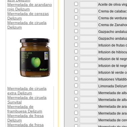
azul Delizum
Mermelada de arandano
Aceite de oliva vir
rojo Delizum
Crema de calabac
Mermelada de cerezas
Delizum
Crema de verdura
Mermelada de ciruela
Crema de Zanahori
Delizum
Gazpacho andaluz
Gazpacho andaluz
Infusion de frutas 
Infusion de hibisc
infusion de té neg
Infusion de té neg
Infusion té verde 
Infusiones Vitaldi
Limonada Delizu
Mermelada de ciruela
extra Delizum
Mermelada de alb
Mermelada de ciruela
Mermelada de alba
Sunvital
Mermelada de
Mermelada de ara
frambuesa Delizum
Mermelada de ara
Mermelada de fresa
Delizum
Mermelada de cer
Mermelada de fresa