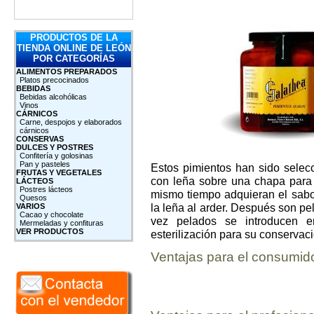
PRODUCTOS DE LA
TIENDA ONLINE DE LEÓN
POR CATEGORÍAS
ALIMENTOS PREPARADOS
Platos precocinados
BEBIDAS
Bebidas alcohólicas
Vinos
CÁRNICOS
Carne, despojos y elaborados
cárnicos
CONSERVAS
DULCES Y POSTRES
Confitería y golosinas
Pan y pasteles
Estos pimientos han sido selec
FRUTAS Y VEGETALES
con leña sobre una chapa para
LÁCTEOS
Postres lácteos
mismo tiempo adquieran el sabor 
Quesos
la leña al arder. Después son pe
VARIOS
Cacao y chocolate
vez pelados se introducen e
Mermeladas y confituras
VER PRODUCTOS
esterilización para su conservaci
Ventajas para el consumid