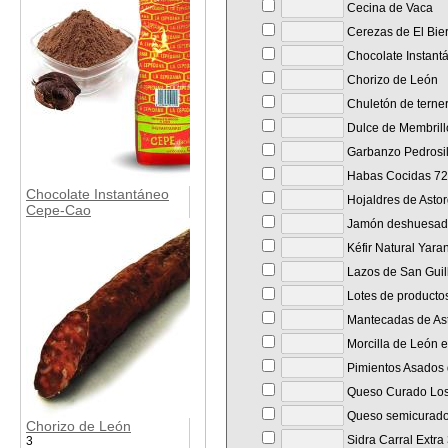
Cecina de Vaca
Cerezas de El Bie
Chocolate Instan
Chorizo de León
Chuletón de terner
Dulce de Membrillo
Garbanzo Pedrosil
Habas Cocidas 720
Chocolate Instantáneo
Hojaldres de Asto
Cepe-Cao
Jamón deshuesado 
Kéfir Natural Yara
Lazos de San Guil
Lotes de producto
Mantecadas de As
Morcilla de León e
Pimientos Asados 
Queso Curado Los
Queso semicurado
Chorizo de León
Sidra Carral Extra 
3