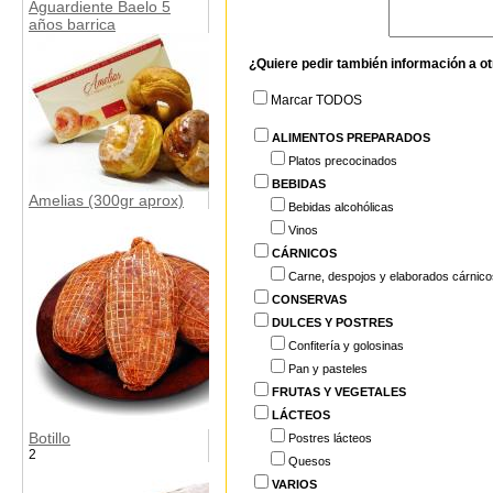
Aguardiente Baelo 5
años barrica
¿Quiere pedir también información a o
Marcar TODOS
ALIMENTOS PREPARADOS
Platos precocinados
BEBIDAS
Amelias (300gr aprox)
Bebidas alcohólicas
Vinos
CÁRNICOS
Carne, despojos y elaborados cárnico
CONSERVAS
DULCES Y POSTRES
Confitería y golosinas
Pan y pasteles
FRUTAS Y VEGETALES
LÁCTEOS
Botillo
Postres lácteos
2
Quesos
VARIOS