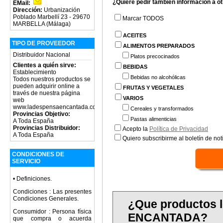
¿Quiere pedir también información a o
EMail:
Dirección:
Urbanización
Poblado Marbellí 23 - 29670
Marcar TODOS
MARBELLA (Málaga)
ACEITES
TIPO DE PROVEEDOR
ALIMENTOS PREPARADOS
Distribuidor Nacional
Platos precocinados
Clientes a quién sirve:
BEBIDAS
Establecimiento
Bebidas no alcohólicas
Todos nuestros productos se
pueden adquirir online a
FRUTAS Y VEGETALES
través de nuestra página
VARIOS
web
www.ladespensaencantada.com
Cereales y transformados
Provincias Objetivo:
Pastas alimenticias
A Toda España
Provincias Distribuidor:
Acepto la
Política de Privacidad
A Toda España
Quiero subscribirme al boletín de notí
CONDICIONES DE
SERVICIO
• Definiciones.
Condiciones : Las presentes
Condiciones Generales.
¿Que productos 
Consumidor : Persona física
ENCANTADA?
que compra o acuerda