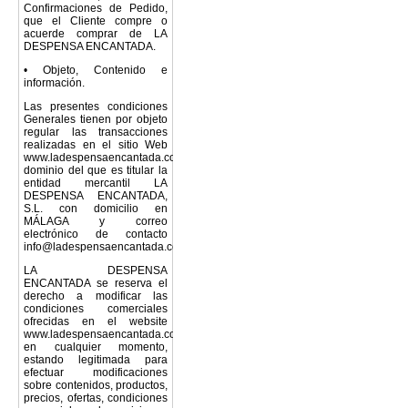
Confirmaciones de Pedido,
que el Cliente compre o
acuerde comprar de LA
DESPENSA ENCANTADA.
• Objeto, Contenido e
información.
Las presentes condiciones
Generales tienen por objeto
regular las transacciones
realizadas en el sitio Web
www.ladespensaencantada.com
dominio del que es titular la
entidad mercantil LA
DESPENSA ENCANTADA,
S.L. con domicilio en
MÁLAGA y correo
electrónico de contacto
info@ladespensaencantada.com
LA DESPENSA
ENCANTADA se reserva el
derecho a modificar las
condiciones comerciales
ofrecidas en el website
www.ladespensaencantada.com
en cualquier momento,
estando legitimada para
efectuar modificaciones
sobre contenidos, productos,
precios, ofertas, condiciones