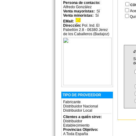
Persona de contacto:
CO
Alfredo González
Ace
Venta mayoristas:
Sí
Venta minoristas:
Sí
Qui
EMail:
Dirección:
Pol. Ind. El
Pabellón 2.8 - 06380 Jerez
de los Caballeros (Badajoz)
¿
S
d
TIPO DE PROVEEDOR
Fabricante
Distribuidor Nacional
Distribuidor Local
Clientes a quién sirve:
Distribuidor
Establecimiento
Provincias Objetivo:
A Toda España