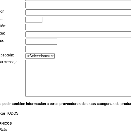
ión:
al:
ión:
cia:
no:
:
 petición:
su mensaje:
e pedir también información a otros proveedores de estas categorías de produ
rcar TODOS
RNICOS
Pâtés