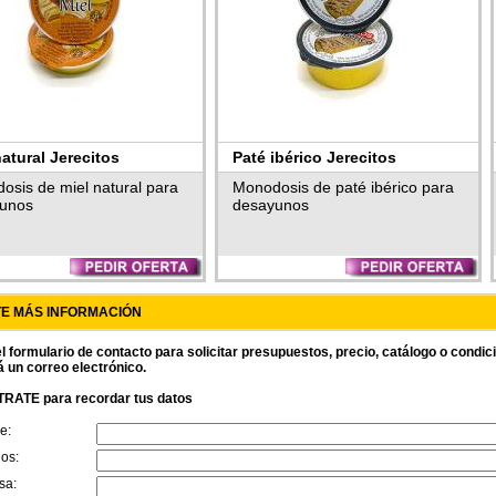
natural Jerecitos
Paté ibérico Jerecitos
osis de miel natural para
Monodosis de paté ibérico para
unos
desayunos
TE MÁS INFORMACIÓN
l formulario de contacto para solicitar presupuestos, precio, catálogo o condi
á un correo electrónico.
RATE para recordar tus datos
e:
dos:
sa: