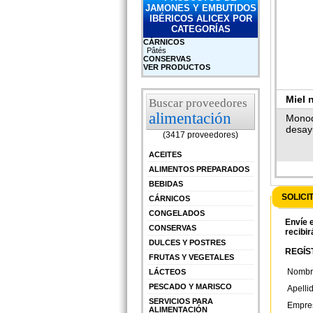
JAMONES Y EMBUTIDOS
IBÉRICOS ALICEX POR
CATEGORÍAS
CÁRNICOS
Pâtés
CONSERVAS
VER PRODUCTOS
Miel 
Buscar proveedores
alimentación
Monod
desay
(3417 proveedores)
ACEITES
ALIMENTOS PREPARADOS
BEBIDAS
SOLICI
CÁRNICOS
CONGELADOS
Envíe e
CONSERVAS
recibir
DULCES Y POSTRES
REGÍST
FRUTAS Y VEGETALES
Nombr
LÁCTEOS
PESCADO Y MARISCO
Apelli
SERVICIOS PARA
Empre
ALIMENTACIÓN