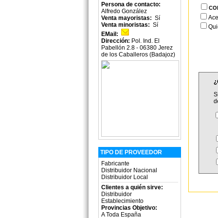
Persona de contacto:
CO
Alfredo González
Ace
Venta mayoristas:
Sí
Venta minoristas:
Sí
Qui
EMail:
Dirección:
Pol. Ind. El
Pabellón 2.8 - 06380 Jerez
de los Caballeros (Badajoz)
¿
S
d
TIPO DE PROVEEDOR
Fabricante
Distribuidor Nacional
Distribuidor Local
Clientes a quién sirve:
Distribuidor
Establecimiento
Provincias Objetivo:
A Toda España