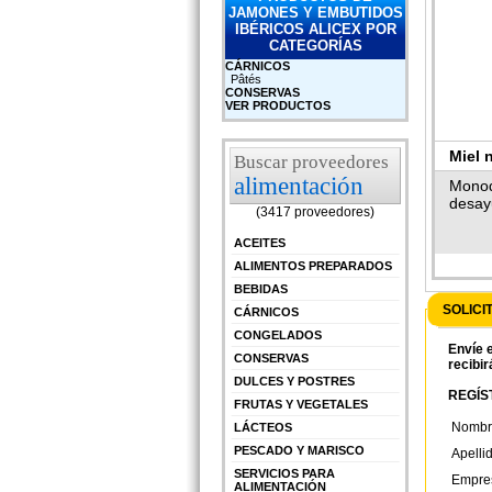
JAMONES Y EMBUTIDOS
IBÉRICOS ALICEX POR
CATEGORÍAS
CÁRNICOS
Pâtés
CONSERVAS
VER PRODUCTOS
Miel 
Buscar proveedores
alimentación
Monod
desay
(3417 proveedores)
ACEITES
ALIMENTOS PREPARADOS
BEBIDAS
SOLICI
CÁRNICOS
CONGELADOS
Envíe e
CONSERVAS
recibir
DULCES Y POSTRES
REGÍST
FRUTAS Y VEGETALES
Nombr
LÁCTEOS
PESCADO Y MARISCO
Apelli
SERVICIOS PARA
Empre
ALIMENTACIÓN