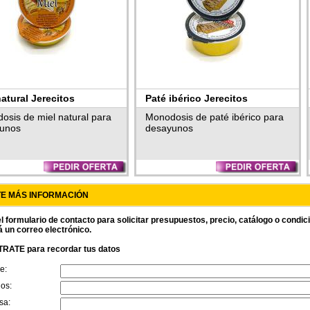
natural Jerecitos
Paté ibérico Jerecitos
osis de miel natural para
Monodosis de paté ibérico para
unos
desayunos
TE MÁS INFORMACIÓN
l formulario de contacto para solicitar presupuestos, precio, catálogo o condi
á un correo electrónico.
RATE para recordar tus datos
e:
dos:
sa: