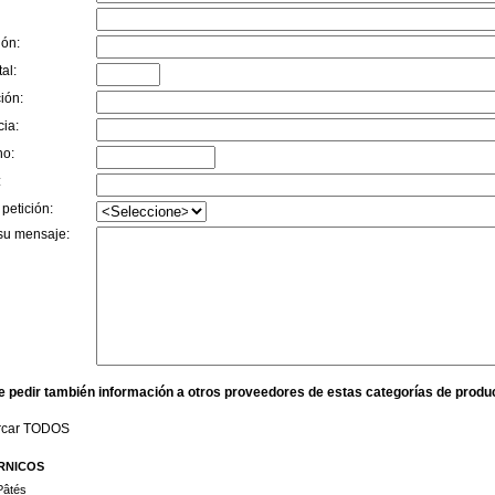
ión:
al:
ión:
cia:
no:
:
 petición:
su mensaje:
e pedir también información a otros proveedores de estas categorías de produ
rcar TODOS
RNICOS
Pâtés