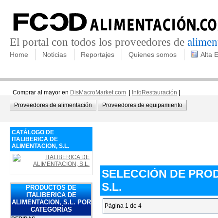
El portal con todos los proveedores de
alimen
Home
Noticias
Reportajes
Quienes somos
Alta 
Comprar al mayor en
DisMacroMarket.com
|
InfoRestauración
|
Proveedores de alimentación
Proveedores de equipamiento
CATÁLOGO DE
ITALIBERICA DE
ALIMENTACION, S.L.
SELECCIÓN DE PROD
S.L.
PRODUCTOS DE
ITALIBERICA DE
ALIMENTACION, S.L. POR
Página 1 de 4
CATEGORÍAS