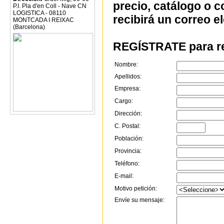
precio, catálogo o 
P.I. Pla d'en Coll - Nave CN
LOGISTICA - 08110
recibirá un correo e
MONTCADA I REIXAC
(Barcelona)
REGÍSTRATE para re
Nombre:
Apellidos:
Empresa:
Cargo:
Dirección:
C. Postal:
Población:
Provincia:
Teléfono:
E-mail:
Motivo petición:
Envíe su mensaje: