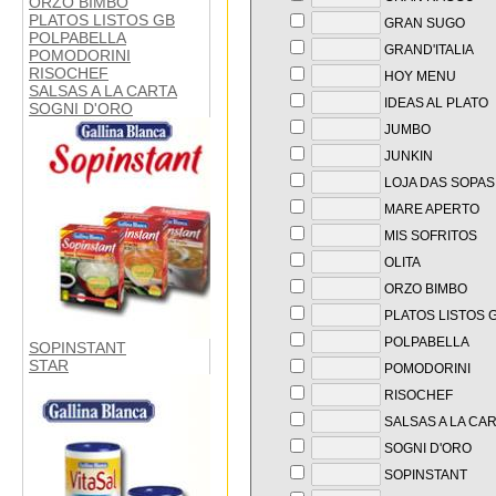
ORZO BIMBO
PLATOS LISTOS GB
GRAN SUGO
POLPABELLA
GRAND'ITALIA
POMODORINI
RISOCHEF
HOY MENU
SALSAS A LA CARTA
IDEAS AL PLATO
SOGNI D'ORO
JUMBO
JUNKIN
LOJA DAS SOPAS
MARE APERTO
MIS SOFRITOS
OLITA
ORZO BIMBO
PLATOS LISTOS 
POLPABELLA
SOPINSTANT
STAR
POMODORINI
RISOCHEF
SALSAS A LA CA
SOGNI D'ORO
SOPINSTANT