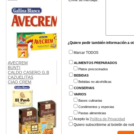
Envíe su mensaje:
¿Quiere pedir también información a o
Marcar TODOS
AVECREM
ALIMENTOS PREPARADOS
BUNTI
Platos precocinados
CALDO CASERO G.B
BEBIDAS
CAZUELITAS
CIAO CREM
Bebidas no alcohólicas
CONSERVAS
VARIOS
Bases culinarias
Condimentos y especias
Pastas alimenticias
Acepto la
Política de Privacidad
Quiero subscribirme al boletín de notí