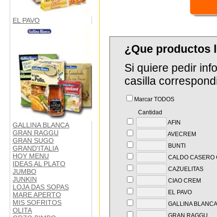
EL PAVO
¿Que productos 
Si quiere pedir in
casilla correspond
Marcar TODOS
Cantidad
AFIN
GALLINA BLANCA
GRAN RAGGU
AVECREM
GRAN SUGO
BUNTI
GRAND'ITALIA
HOY MENU
CALDO CASERO 
IDEAS AL PLATO
CAZUELITAS
JUMBO
JUNKIN
CIAO CREM
LOJA DAS SOPAS
EL PAVO
MARE APERTO
MIS SOFRITOS
GALLINA BLANC
OLITA
GRAN RAGGU