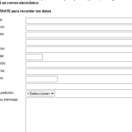
á un correo electrónico.
RATE para recordar tus datos
e:
dos:
sa:
ión:
al:
ión:
cia:
no:
:
 petición:
su mensaje: