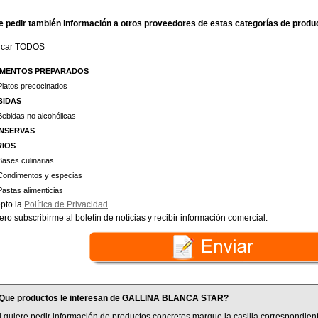
e pedir también información a otros proveedores de estas categorías de produ
rcar TODOS
IMENTOS PREPARADOS
Platos precocinados
BIDAS
Bebidas no alcohólicas
NSERVAS
RIOS
Bases culinarias
Condimentos y especias
Pastas alimenticias
pto la
Política de Privacidad
ero subscribirme al boletín de notícias y recibir información comercial.
Que productos le interesan de GALLINA BLANCA STAR?
i quiere pedir información de productos concretos marque la casilla correspondient