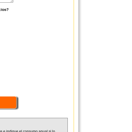
ctos?
e e indique el consumo anual si lo