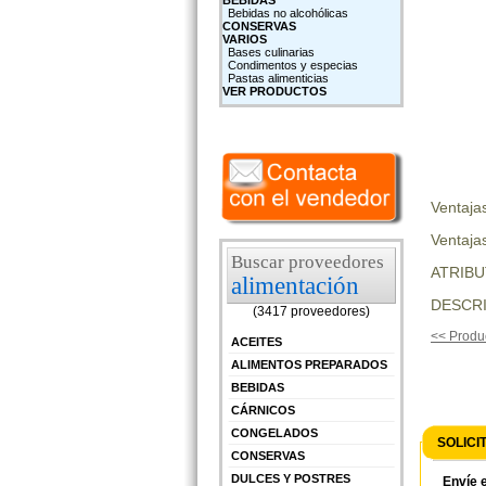
BEBIDAS
Bebidas no alcohólicas
CONSERVAS
VARIOS
Bases culinarias
Condimentos y especias
Pastas alimenticias
VER PRODUCTOS
Ventaja
Ventajas
Buscar proveedores
ATRIB
alimentación
DESCRI
(3417 proveedores)
<< Produc
ACEITES
ALIMENTOS PREPARADOS
BEBIDAS
CÁRNICOS
CONGELADOS
SOLICI
CONSERVAS
DULCES Y POSTRES
Envíe e