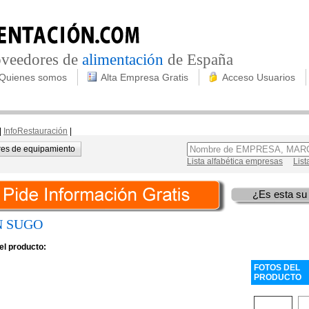
roveedores de
alimentación
de España
Quienes somos
Alta Empresa Gratis
Acceso Usuarios
|
InfoRestauración
|
es de equipamiento
Lista alfabética empresas
List
¿Es esta su
 SUGO
el producto:
FOTOS DEL
PRODUCTO