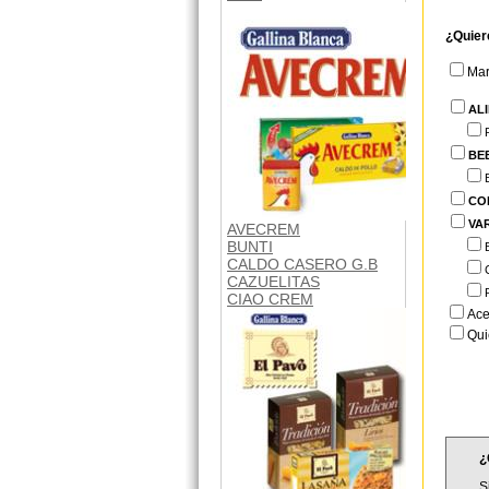
¿Quier
Ma
AL
BE
CO
VA
AVECREM
BUNTI
CALDO CASERO G.B
CAZUELITAS
CIAO CREM
Ace
Qui
¿
S