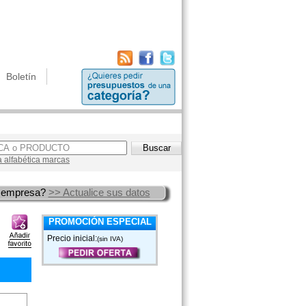
Boletín
a alfabética marcas
 empresa?
>> Actualice sus datos
PROMOCIÓN ESPECIAL
Precio inicial:
(sin IVA)