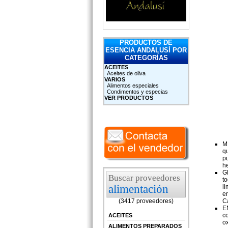
PRODUCTOS DE
ESENCIA ANDALUSÍ POR
CATEGORÍAS
ACEITES
Aceites de oliva
VARIOS
Alimentos especiales
Condimentos y especias
VER PRODUCTOS
M
q
p
h
G
Buscar proveedores
t
alimentación
l
en
(3417 proveedores)
C
E
c
ACEITES
ox
ALIMENTOS PREPARADOS