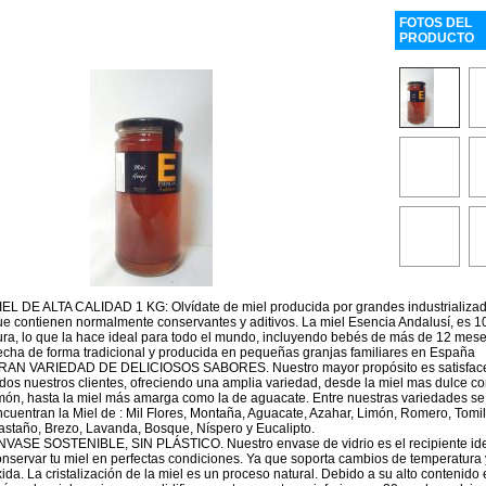
FOTOS DEL
PRODUCTO
IEL DE ALTA CALIDAD 1 KG: Olvídate de miel producida por grandes industrializad
ue contienen normalmente conservantes y aditivos. La miel Esencia Andalusí, es 
ura, lo que la hace ideal para todo el mundo, incluyendo bebés de más de 12 mese
echa de forma tradicional y producida en pequeñas granjas familiares en España
RAN VARIEDAD DE DELICIOSOS SABORES. Nuestro mayor propósito es satisface
odos nuestros clientes, ofreciendo una amplia variedad, desde la miel mas dulce c
imón, hasta la miel más amarga como la de aguacate. Entre nuestras variedades se
cuentran la Miel de : Mil Flores, Montaña, Aguacate, Azahar, Limón, Romero, Tomil
astaño, Brezo, Lavanda, Bosque, Níspero y Eucalipto.
NVASE SOSTENIBLE, SIN PLÁSTICO. Nuestro envase de vidrio es el recipiente ide
onservar tu miel en perfectas condiciones. Ya que soporta cambios de temperatura 
ida. La cristalización de la miel es un proceso natural. Debido a su alto contenido