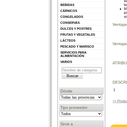
az
ta
BEBIDAS
M
CÁRNICOS
pr
s
CONGELADOS
CONSERVAS
Ventaja
DULCES Y POSTRES
FRUTAS Y VEGETALES
LÁCTEOS
Ventajas
PESCADO Y MARISCO
SERVICIOS PARA
ALIMENTACIÓN
VARIOS
ATRIB
DESCRI
1
Dónde
<< Produc
Tipo proveedor
Sirve a