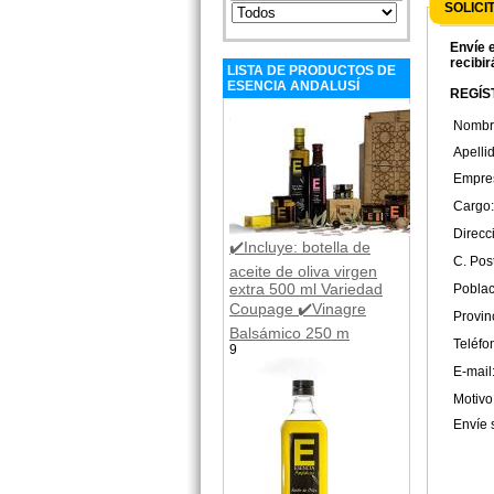
SOLICI
Envíe e
recibir
LISTA DE PRODUCTOS DE
ESENCIA ANDALUSÍ
REGÍST
Nombr
Apelli
Empre
Cargo:
Direcc
✔️Incluye: botella de
C. Post
aceite de oliva virgen
extra 500 ml Variedad
Poblac
Coupage ✔️Vinagre
Provin
Balsámico 250 m
Teléfo
9
E-mail
Motivo
Envíe 