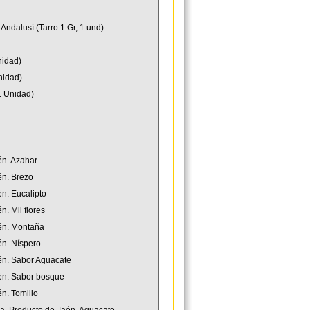
Andalusí (Tarro 1 Gr, 1 und)
nidad)
nidad)
1 Unidad)
én. Azahar
én. Brezo
n. Eucalipto
. Mil flores
aén. Montaña
én. Níspero
aén. Sabor Aguacate
aén. Sabor bosque
n. Tomillo