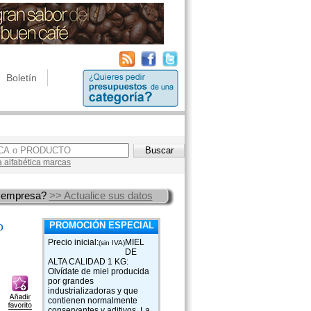
Boletín
a alfabética marcas
 empresa?
>> Actualice sus datos
o
PROMOCIÓN ESPECIAL
Precio inicial:
MIEL
(sin IVA)
DE
ALTA CALIDAD 1 KG:
Olvídate de miel producida
por grandes
industrializadoras y que
contienen normalmente
conservantes y aditivos. La