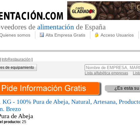
roveedores de
alimentación
de España
Quienes somos
Alta Empresa Gratis
Acceso Usuarios
|
InfoRestauración
|
es de equipamiento
Lista alfabética empresas
List
¿Es esta su
1 KG - 100% Pura de Abeja, Natural, Artesana, Product
n. Brezo
Pura de Abeja
el producto:
25