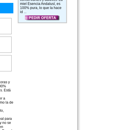
miel Esencia Andalusí, es
100% pura, lo que la hace
id ...
oras y
100%
s. Está
r a
omo la de
lo,
al para
y no se
 en