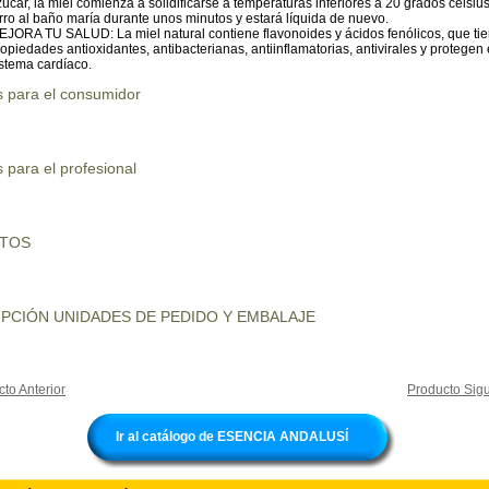
úcar, la miel comienza a solidificarse a temperaturas inferiores a 20 grados celsius
rro al baño maría durante unos minutos y estará líquida de nuevo.
EJORA TU SALUD: La miel natural contiene flavonoides y ácidos fenólicos, que ti
opiedades antioxidantes, antibacterianas, antiinflamatorias, antivirales y protegen 
istema cardíaco.
s para el consumidor
 para el profesional
UTOS
PCIÓN UNIDADES DE PEDIDO Y EMBALAJE
to Anterior
Producto Sigu
Ir al catálogo de ESENCIA ANDALUSÍ