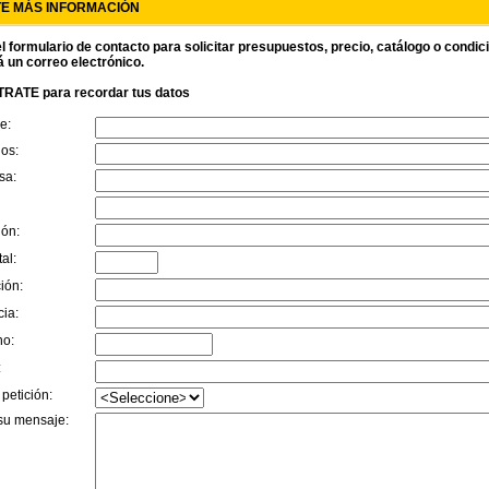
TE MÁS INFORMACIÓN
l formulario de contacto para solicitar presupuestos, precio, catálogo o condi
á un correo electrónico.
RATE para recordar tus datos
e:
dos:
sa:
ión:
al:
ión:
cia:
no:
:
 petición:
su mensaje: