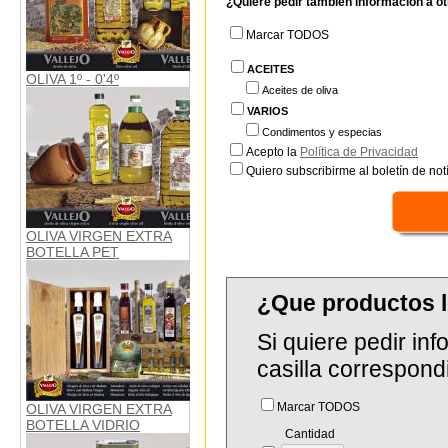
¿Quiere pedir también información a o
Marcar TODOS
ACEITES
OLIVA 1º - 0'4º
Aceites de oliva
VARIOS
Condimentos y especias
Acepto la
Política de Privacidad
Quiero subscribirme al boletín de notí
OLIVA VIRGEN EXTRA
BOTELLA PET
¿Que productos l
Si quiere pedir in
casilla correspond
Marcar TODOS
OLIVA VIRGEN EXTRA
BOTELLA VIDRIO
Cantidad