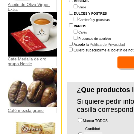
BEBIDAS
Aceite de Oliva Virgen
Vinos
Extra
DULCES Y POSTRES
Confitería y golosinas
VARIOS
Cafés
Productos de aperitivo
Acepto la
Política de Privacidad
Quiero subscribirme al boletín de notí
Cafe Medalla de oro
grupo Nestle
¿Que productos 
Si quiere pedir in
casilla correspond
Café mezcla grano
Marcar TODOS
Cantidad