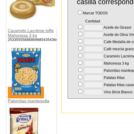
casilla correspond
Marcar TODOS
Cantidad
Aceite de Girasol
Caramelo Lacréme toffe
Aceite de Oliva Vi
Mahonesa 3 kg
253355556868699854354364546
Cafe Medalla de o
Café mezcla gran
Caramelo Lacréme 
Mahonesa 3 kg
Palomitas mantequ
Patatas fritas
Patatas fritas case
Vino Brick Blanco 1
Palomitas mantequilla