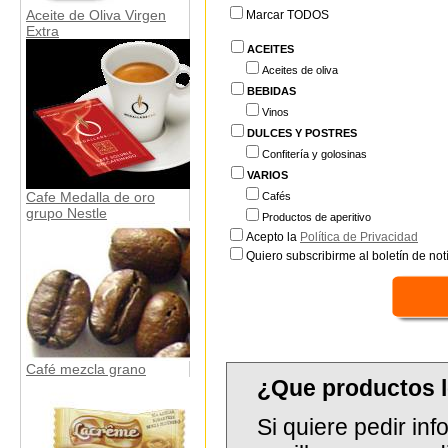
Aceite de Oliva Virgen
Marcar TODOS
Extra
ACEITES
Aceites de oliva
BEBIDAS
Vinos
DULCES Y POSTRES
Confitería y golosinas
VARIOS
Cafe Medalla de oro
Cafés
grupo Nestle
Productos de aperitivo
Acepto la
Política de Privacidad
Quiero subscribirme al boletín de notí
Café mezcla grano
¿Que productos 
Si quiere pedir in