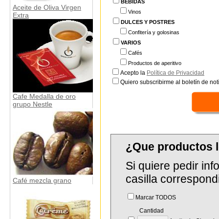
BEBIDAS
Aceite de Oliva Virgen
Vinos
Extra
DULCES Y POSTRES
Confitería y golosinas
VARIOS
Cafés
Productos de aperitivo
Acepto la
Política de Privacidad
Quiero subscribirme al boletín de notí
Cafe Medalla de oro
grupo Nestle
¿Que productos 
Si quiere pedir in
casilla correspond
Café mezcla grano
Marcar TODOS
Cantidad