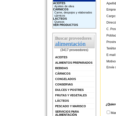
ACEITES
Apelli
Aceites de oliva
CÁRNICOS
Empre
Carne, despojos y elaborados
cárnicos
Cargo:
LÁCTEOS
Quesos
Direcc
VER PRODUCTOS
C. Post
Poblac
Buscar proveedores
Provin
alimentación
Teléfo
(3417 proveedores)
E-mail
ACEITES
Motivo
ALIMENTOS PREPARADOS
Envíe 
BEBIDAS
CÁRNICOS
CONGELADOS
CONSERVAS
DULCES Y POSTRES
FRUTAS Y VEGETALES
LÁCTEOS
¿Quier
PESCADO Y MARISCO
SERVICIOS PARA
Ma
ALIMENTACIÓN