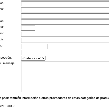
dos:
sa:
ión:
al:
ión:
cia:
no:
:
 petición:
su mensaje:
e pedir también información a otros proveedores de estas categorías de produ
rcar TODOS