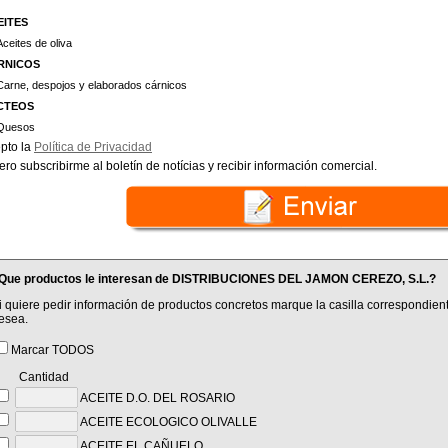
EITES
Aceites de oliva
RNICOS
Carne, despojos y elaborados cárnicos
CTEOS
Quesos
pto la
Política de Privacidad
ero subscribirme al boletín de notícias y recibir información comercial.
Que productos le interesan de DISTRIBUCIONES DEL JAMON CEREZO, S.L.?
i quiere pedir información de productos concretos marque la casilla correspondient
esea.
Marcar TODOS
Cantidad
ACEITE D.O. DEL ROSARIO
ACEITE ECOLOGICO OLIVALLE
ACEITE EL CAÑUELO