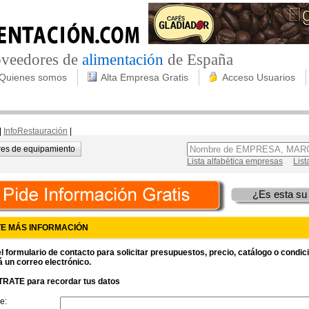
roveedores de
alimentación
de España
Quienes somos
Alta Empresa Gratis
Acceso Usuarios
|
InfoRestauración
|
es de equipamiento
Lista alfabética empresas
List
¿Es esta su
TE MÁS INFORMACIÓN
l formulario de contacto para solicitar presupuestos, precio, catálogo o condi
á un correo electrónico.
RATE para recordar tus datos
e: