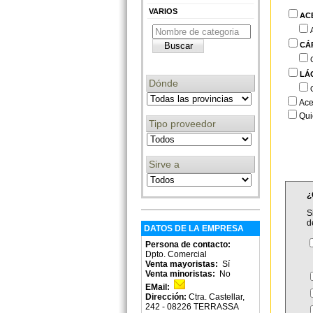
VARIOS
AC
CÁ
LÁ
Dónde
Ace
Qui
Tipo proveedor
Sirve a
¿
S
d
DATOS DE LA EMPRESA
Persona de contacto:
Dpto. Comercial
Venta mayoristas:
Sí
Venta minoristas:
No
EMail:
Dirección:
Ctra. Castellar,
242 - 08226 TERRASSA