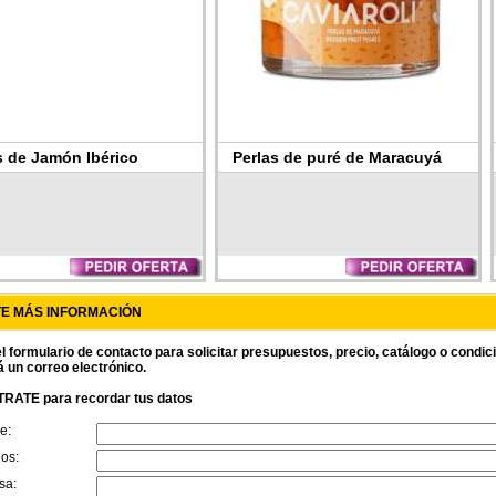
s de Jamón Ibérico
Perlas de puré de Maracuyá
(fruta de la pasión)
TE MÁS INFORMACIÓN
l formulario de contacto para solicitar presupuestos, precio, catálogo o condi
á un correo electrónico.
RATE para recordar tus datos
e:
dos:
sa: