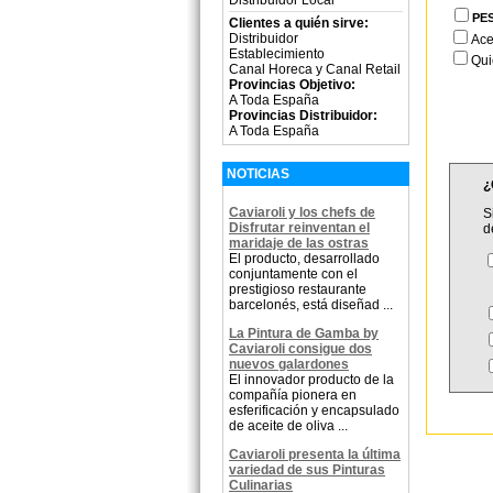
PE
Clientes a quién sirve:
Distribuidor
Ace
Establecimiento
Qui
Canal Horeca y Canal Retail
Provincias Objetivo:
A Toda España
Provincias Distribuidor:
A Toda España
NOTICIAS
¿
Caviaroli y los chefs de
S
Disfrutar reinventan el
d
maridaje de las ostras
El producto, desarrollado
conjuntamente con el
prestigioso restaurante
barcelonés, está diseñad ...
La Pintura de Gamba by
Caviaroli consigue dos
nuevos galardones
El innovador producto de la
compañía pionera en
esferificación y encapsulado
de aceite de oliva ...
Caviaroli presenta la última
variedad de sus Pinturas
Culinarias