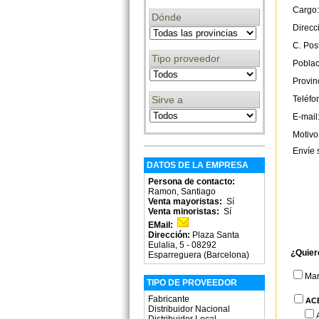
Cargo:
Dónde
Direcc
C. Post
Tipo proveedor
Poblac
Provin
Sirve a
Teléfo
E-mail
Motivo
Envíe 
DATOS DE LA EMPRESA
Persona de contacto:
Ramon, Santiago
Venta mayoristas:
Sí
Venta minoristas:
Sí
EMail:
Dirección:
Plaza Santa
Eulalia, 5 - 08292
¿Quier
Esparreguera (Barcelona)
Ma
TIPO DE PROVEEDOR
Fabricante
AC
Distribuidor Nacional
Distribuidor Local