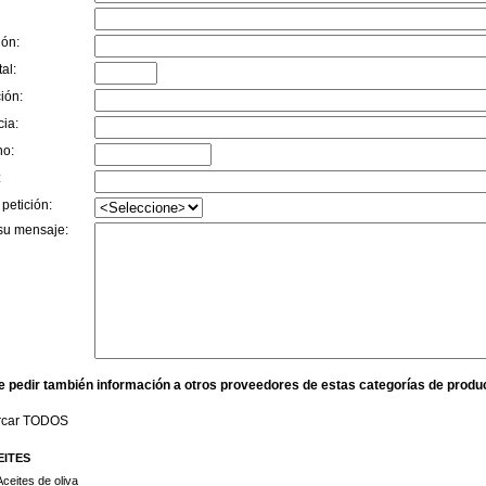
ión:
al:
ión:
cia:
no:
:
 petición:
su mensaje:
e pedir también información a otros proveedores de estas categorías de produ
rcar TODOS
EITES
Aceites de oliva