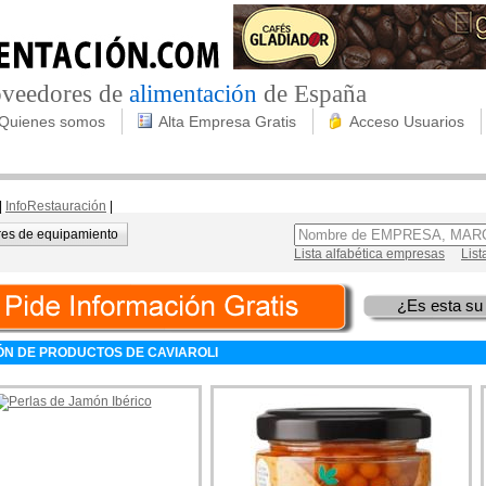
roveedores de
alimentación
de España
Quienes somos
Alta Empresa Gratis
Acceso Usuarios
|
InfoRestauración
|
es de equipamiento
Lista alfabética empresas
List
¿Es esta su
ÓN DE PRODUCTOS DE CAVIAROLI