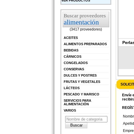
VER PRODUCTOS
Buscar proveedores
alimentación
(3417 proveedores)
ACEITES
Perla
ALIMENTOS PREPARADOS
BEBIDAS
CÁRNICOS
CONGELADOS
CONSERVAS
DULCES Y POSTRES
FRUTAS Y VEGETALES
SOLICI
LÁCTEOS
PESCADO Y MARISCO
Envíe e
recibir
SERVICIOS PARA
ALIMENTACIÓN
REGÍST
VARIOS
Nombr
Apelli
Empre