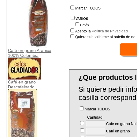
Marcar TODOS
VARIOS
Cafés
Acepto la
Política de Privacidad
Quiero subscribirme al boletín de notí
Café en grano Arábica
100% Colombia
¿Que productos 
Café en grano
Descafeinado
Si quiere pedir in
casilla correspond
Marcar TODOS
Cantidad
Café en grano Natu
Café en grano