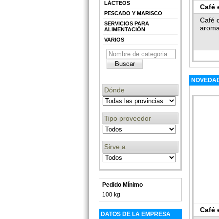
LÁCTEOS
Café 
PESCADO Y MARISCO
Café 
SERVICIOS PARA
aroma
ALIMENTACIÓN
VARIOS
NOVEDAD
Dónde
Tipo proveedor
Sirve a
Pedido Mínimo
100 kg
Café 
DATOS DE LA EMPRESA