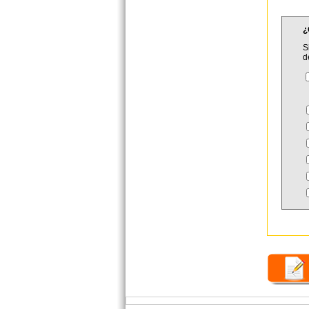
¿
S
d