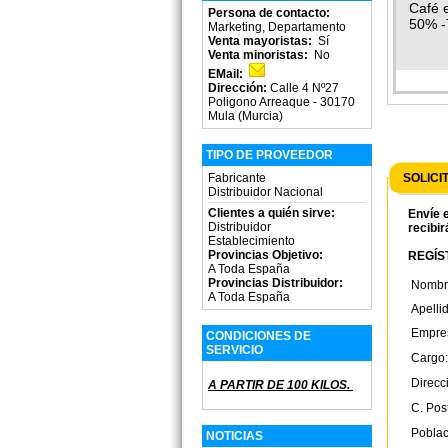
Café 
Persona de contacto:
50% -
Marketing, Departamento
Venta mayoristas:
Sí
Venta minoristas:
No
EMail:
Dirección:
Calle 4 Nº27
Poligono Arreaque - 30170
Mula (Murcia)
TIPO DE PROVEEDOR
Fabricante
SOLICI
Distribuidor Nacional
Clientes a quién sirve:
Envíe e
Distribuidor
recibir
Establecimiento
Provincias Objetivo:
REGÍST
A Toda España
Provincias Distribuidor:
Nombr
A Toda España
Apelli
Empre
CONDICIONES DE
SERVICIO
Cargo:
Direcc
A PARTIR DE 100 KILOS.
C. Post
Poblac
NOTICIAS