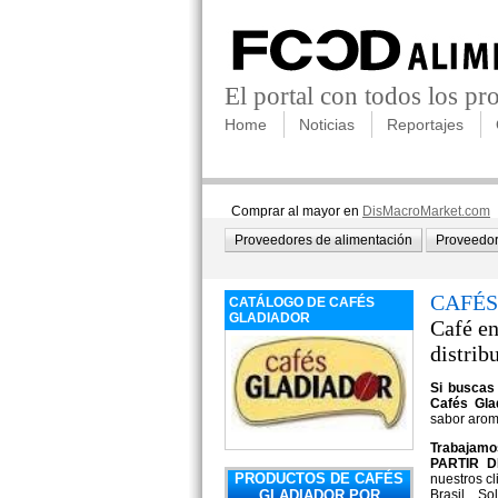
El portal con todos los p
Home
Noticias
Reportajes
Comprar al mayor en
DisMacroMarket.com
Proveedores de alimentación
Proveedor
CAFÉS
CATÁLOGO DE CAFÉS
GLADIADOR
Café en
distrib
Si buscas 
Cafés Gla
sabor aroma
Trabajam
PARTIR D
PRODUCTOS DE CAFÉS
nuestros c
GLADIADOR POR
Brasil... S