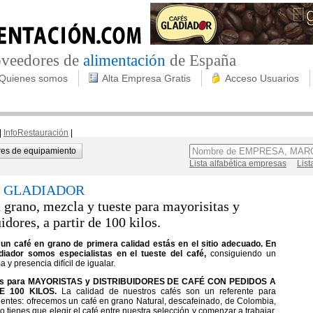
roveedores de
alimentación
de España
Quienes somos
Alta Empresa Gratis
Acceso Usuarios
|
InfoRestauración
|
es de equipamiento
Lista alfabética empresas
List
 GLADIADOR
 grano, mezcla y tueste para mayorisitas y
uidores, a partir de 100 kilos.
un café en grano de primera calidad estás en el sitio adecuado. En
diador somos especialistas en el tueste del café,
consiguiendo un
 y presencia difícil de igualar.
os para MAYORISTAS y DISTRIBUIDORES DE CAFÉ CON PEDIDOS A
E 100 KILOS.
La calidad de nuestros cafés son un referente para
lientes: ofrecemos un café en grano Natural, descafeinado, de Colombia,
olo tienes que elegir el café entre nuestra selección y comenzar a trabajar.