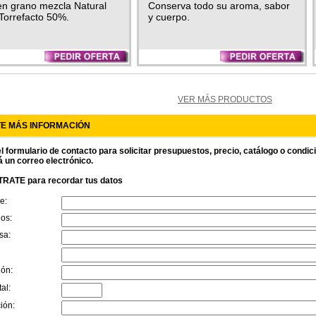
Colombia Excelso
en grano mezcla Natural
Conserva todo su aroma, sabor
Torrefacto 50%.
y cuerpo.
VER MÁS PRODUCTOS
TE MÁS INFORMACIÓN
l formulario de contacto para solicitar presupuestos, precio, catálogo o condi
á un correo electrónico.
RATE para recordar tus datos
e:
dos:
sa:
ión:
al:
ión: