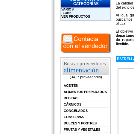
La calidad
CATEGORÍAS
del éxito d
VARIOS
Cafés
Al igual q
VER PRODUCTOS
buscamos l
eficaz.
El objetiv
departamen
de repart
flexible.
ESTRELL
Buscar proveedores
alimentación
(3417 proveedores)
ACEITES
ALIMENTOS PREPARADOS
BEBIDAS
CÁRNICOS
CONGELADOS
CONSERVAS
DULCES Y POSTRES
FRUTAS Y VEGETALES