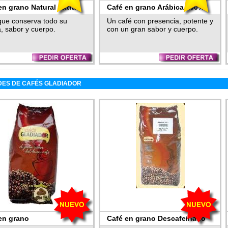
en grano Natural Extra
Café en grano Arábica 100%
Colombia
que conserva todo su
Un café con presencia, potente y
, sabor y cuerpo.
con un gran sabor y cuerpo.
ES DE CAFÉS GLADIADOR
en grano
Café en grano Descafeinado