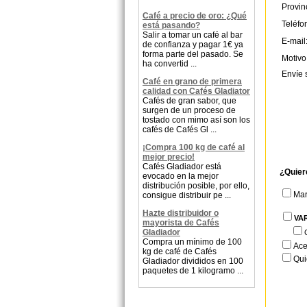
Provin
Café a precio de oro: ¿Qué
Teléfo
está pasando?
Salir a tomar un café al bar
E-mail
de confianza y pagar 1€ ya
forma parte del pasado. Se
Motivo
ha convertid ...
Envíe 
Café en grano de primera
calidad con Cafés Gladiator
Cafés de gran sabor, que
surgen de un proceso de
tostado con mimo así son los
cafés de Cafés Gl ...
¡Compra 100 kg de café al
mejor precio!
Cafés Gladiador está
¿Quier
evocado en la mejor
distribución posible, por ello,
Ma
consigue distribuir pe ...
Hazte distribuidor o
VA
mayorista de Cafés
Gladiador
Compra un mínimo de 100
Ace
kg de café de Cafés
Qui
Gladiador divididos en 100
paquetes de 1 kilogramo ...