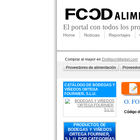
El portal con todos los p
Home
Noticias
Reportajes
Comprar al mayor en
DisMacroMarket.com
Proveedores de alimentación
Proveedor
CATÁLOGO DE BODEGAS Y
VIÑEDOS ORTEGA
FOURNIER, S.L.U.
O. F
Código d
PRODUCTOS DE
BODEGAS Y VIÑEDOS
ORTEGA FOURNIER,
S.L.U. POR CATEGORÍAS