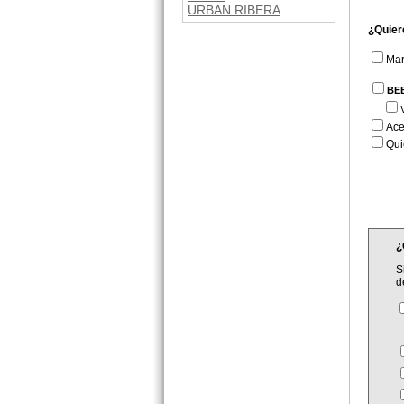
URBAN RIBERA
¿Quier
Ma
BE
Ace
Qui
¿
S
d