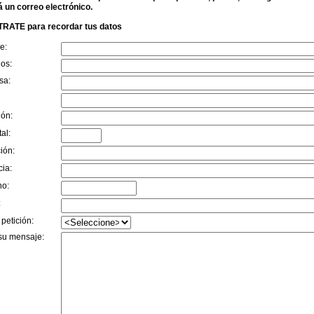
á un correo electrónico.
RATE para recordar tus datos
e:
dos:
sa:
ión:
al:
ión:
cia:
no:
:
 petición:
su mensaje: