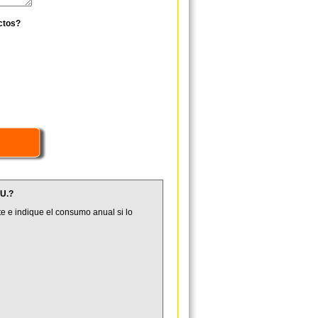
ctos?
U.?
e e indique el consumo anual si lo