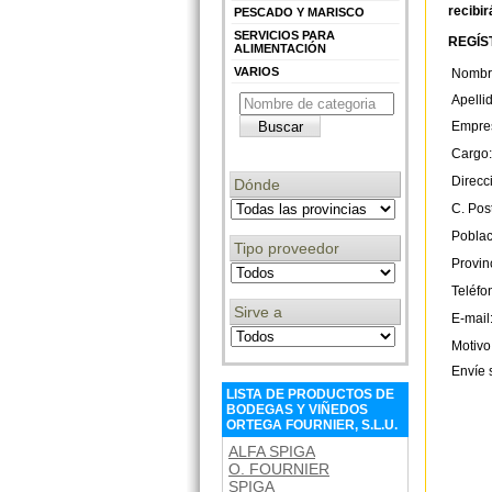
recibir
PESCADO Y MARISCO
SERVICIOS PARA
REGÍST
ALIMENTACIÓN
VARIOS
Nombr
Apelli
Empre
Cargo:
Direcc
Dónde
C. Post
Poblac
Tipo proveedor
Provin
Teléfo
Sirve a
E-mail
Motivo
Envíe 
LISTA DE PRODUCTOS DE
BODEGAS Y VIÑEDOS
ORTEGA FOURNIER, S.L.U.
ALFA SPIGA
O. FOURNIER
SPIGA