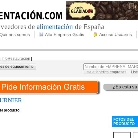
roveedores de
alimentación
de España
Quienes somos
Alta Empresa Gratis
Acceso Usuarios
|
InfoRestauración
|
es de equipamiento
Lista alfabética empresas
List
¿Es esta su
OURNIER
el producto:
FOTOS DEL
PRODUCTO