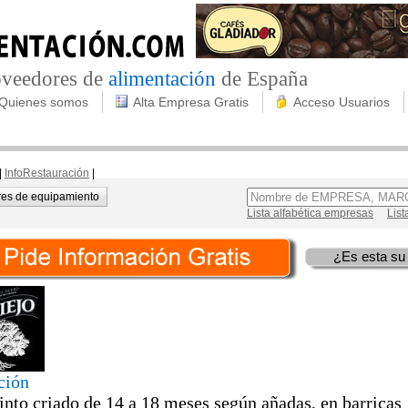
roveedores de
alimentación
de España
Quienes somos
Alta Empresa Gratis
Acceso Usuarios
|
InfoRestauración
|
es de equipamiento
Lista alfabética empresas
List
¿Es esta su
ción
into criado de 14 a 18 meses según añadas, en barricas