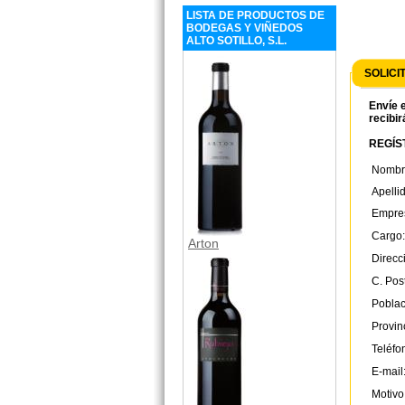
LISTA DE PRODUCTOS DE
BODEGAS Y VIÑEDOS
ALTO SOTILLO, S.L.
SOLICI
Envíe e
recibir
REGÍST
Nombr
Apelli
Empre
Cargo:
Arton
Direcc
C. Post
Poblac
Provin
Teléfo
E-mail
Motivo