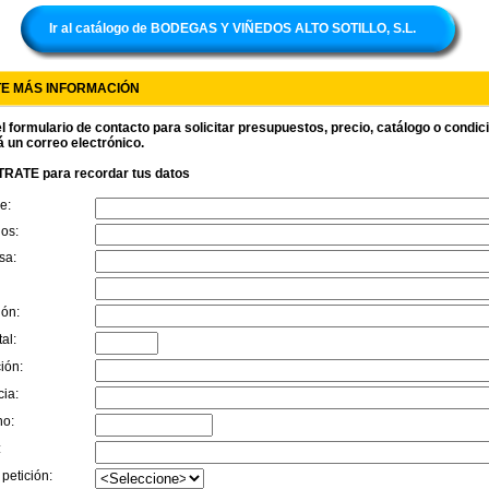
Ir al catálogo de BODEGAS Y VIÑEDOS ALTO SOTILLO, S.L.
TE MÁS INFORMACIÓN
l formulario de contacto para solicitar presupuestos, precio, catálogo o condi
á un correo electrónico.
RATE para recordar tus datos
e:
dos:
sa:
ión:
al:
ión:
cia:
no:
:
 petición: