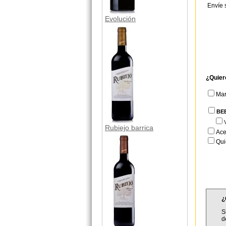
Envíe 
Evolución
¿Quier
Ma
BE
Rubiejo barrica
Ace
Qui
¿
S
d