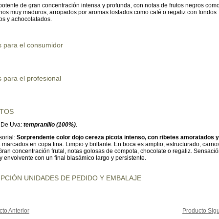
potente de gran concentración intensa y profunda, con notas de frutos negros com
nos muy maduros, arropados por aromas tostados como café o regaliz con fondos
os y achocolatados.
s para el consumidor
 para el profesional
UTOS
 De Uva:
tempranillo (100%)
.
orial:
Sorprendente color dojo cereza picota intenso, con ribetes amoratados y
s
marcados en copa fina. Limpio y brillante. En boca es amplio, estructurado, carno
Gran concentración frutal, notas golosas de compota, chocolate o regaliz. Sensaci
 envolvente con un final blasámico largo y persistente.
PCIÓN UNIDADES DE PEDIDO Y EMBALAJE
to Anterior
Producto Sigu