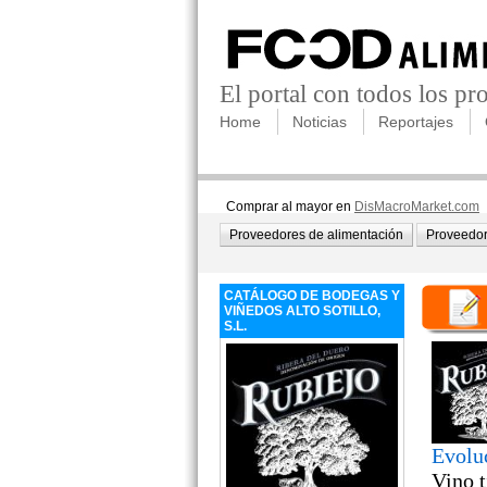
El portal con todos los p
Home
Noticias
Reportajes
Comprar al mayor en
DisMacroMarket.com
Proveedores de alimentación
Proveedor
CATÁLOGO DE BODEGAS Y
VIÑEDOS ALTO SOTILLO,
S.L.
Evolu
Vino t