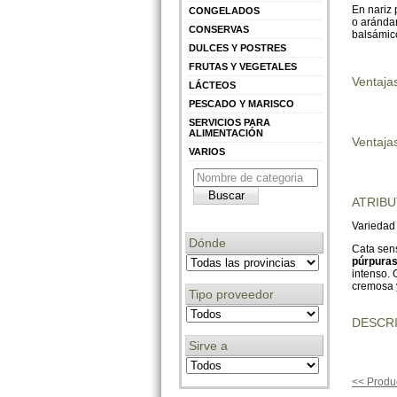
En nariz 
CONGELADOS
o aránda
CONSERVAS
balsámic
DULCES Y POSTRES
FRUTAS Y VEGETALES
Ventaja
LÁCTEOS
PESCADO Y MARISCO
SERVICIOS PARA
ALIMENTACIÓN
Ventajas
VARIOS
ATRIB
Variedad
Dónde
Cata sens
púrpura
intenso. 
cremosa y
Tipo proveedor
DESCRI
Sirve a
<< Produc