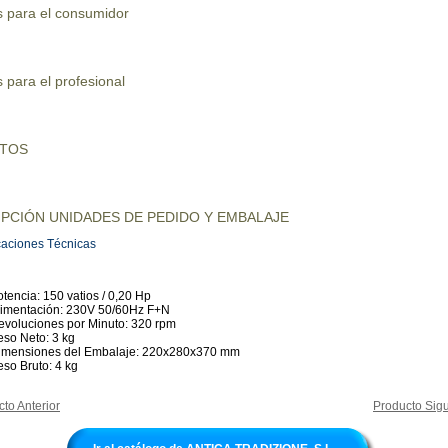
s para el consumidor
 para el profesional
UTOS
PCIÓN UNIDADES DE PEDIDO Y EMBALAJE
caciones Técnicas
tencia: 150 vatios / 0,20 Hp
limentación: 230V 50/60Hz F+N
evoluciones por Minuto: 320 rpm
eso Neto: 3 kg
imensiones del Embalaje: 220x280x370 mm
eso Bruto: 4 kg
to Anterior
Producto Sigu