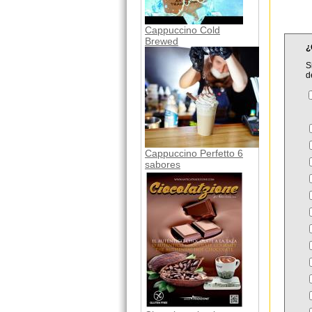
Cappuccino Cold
Brewed
¿
S
d
Cappuccino Perfetto 6
sabores