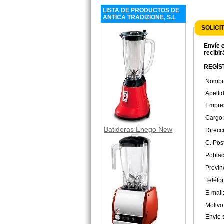
LISTA DE PRODUCTOS DE
ANTICA TRADIZIONE, S.L
SOLICI
Envíe e
recibir
REGÍST
Nombr
Apelli
Empre
Cargo:
Batidoras Enego New
Direcc
C. Post
Poblac
Provin
Teléfo
E-mail
Motivo
Envíe 