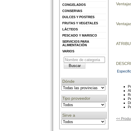
Ventaja
CONGELADOS
CONSERVAS
DULCES Y POSTRES
FRUTAS Y VEGETALES
Ventajas
LÁCTEOS
PESCADO Y MARISCO
SERVICIOS PARA
ATRIB
ALIMENTACIÓN
VARIOS
DESCRI
Especifi
Dónde
Po
A
R
Tipo proveedor
P
D
P
Sirve a
<< Produc