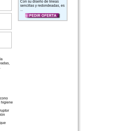
Con su diseño de líneas
sencillas y redondeadas, es
...
la
deadas,
.
 cono
o higiene
ruptor
sión
 que