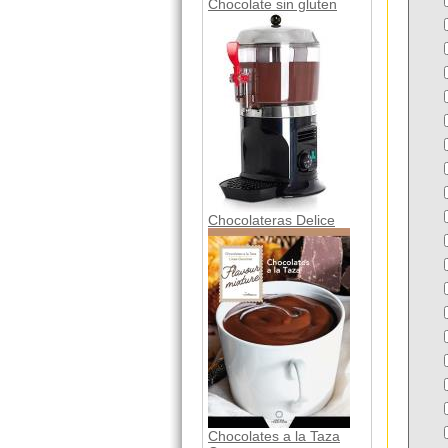
Chocolate sin gluten
Chocolateras Delice
Chocolates a la Taza