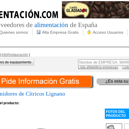
roveedores de
alimentación
de España
Quienes somos
Alta Empresa Gratis
Acceso Usuarios
|
InfoRestauración
|
es de equipamiento
Lista alfabética empresas
List
¿Es esta su
midores de Cítricos Lignano
el producto:
FOTOS DEL
PRODUCTO