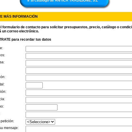
Ir al catálogo de ANTICA TRADIZIONE, S.L
TE MÁS INFORMACIÓN
l formulario de contacto para solicitar presupuestos, precio, catálogo o condi
á un correo electrónico.
RATE para recordar tus datos
e:
dos:
sa:
ión:
al:
ión:
cia:
no:
:
 petición:
su mensaje: