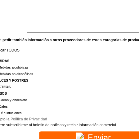
e pedir también información a otros proveedores de estas categorías de produ
rcar TODOS
BIDAS
Bebidas alcohólicas
Bebidas no alcohólicas
LCES Y POSTRES
CTEOS
RIOS
Cacao y chocolate
Cafés
Té e infusiones
pto la
Política de Privacidad
ero subscribirme al boletín de notícias y recibir información comercial.