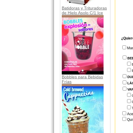
Batidoras y Trituradoras
de Hielo Asolo C/1 Ice
¿Quier
Ma
BE
Bobbles para Bebidas
DU
Frías
LÁ
VA
Ace
Qui