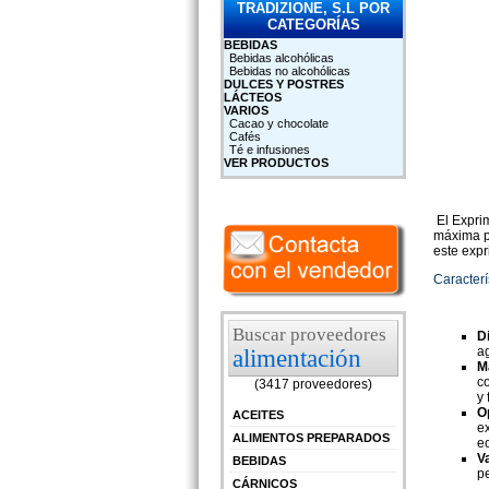
TRADIZIONE, S.L POR
CATEGORÍAS
BEBIDAS
Bebidas alcohólicas
Bebidas no alcohólicas
DULCES Y POSTRES
LÁCTEOS
VARIOS
Cacao y chocolate
Cafés
Té e infusiones
VER PRODUCTOS
El Exprim
máxima pr
este expr
Caracter
Buscar proveedores
D
ag
alimentación
M
co
(3417 proveedores)
y 
O
ACEITES
ex
ALIMENTOS PREPARADOS
e
V
BEBIDAS
p
CÁRNICOS