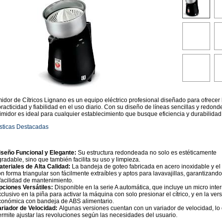
idor de Cítricos Lignano es un equipo eléctrico profesional diseñado para ofrecer 
acticidad y fiabilidad en el uso diario. Con su diseño de líneas sencillas y redon
imidor es ideal para cualquier establecimiento que busque eficiencia y durabilidad
ísticas Destacadas
iseño Funcional y Elegante:
Su estructura redondeada no solo es estéticamente
radable, sino que también facilita su uso y limpieza.
ateriales de Alta Calidad:
La bandeja de goteo fabricada en acero inoxidable y el
n forma triangular son fácilmente extraíbles y aptos para lavavajillas, garantizand
facilidad de mantenimiento.
pciones Versátiles:
Disponible en la serie A automática, que incluye un micro inter
clusivo en la piña para activar la máquina con solo presionar el cítrico, y en la ver
conómica con bandeja de ABS alimentario.
ariador de Velocidad:
Algunas versiones cuentan con un variador de velocidad, lo
ermite ajustar las revoluciones según las necesidades del usuario.