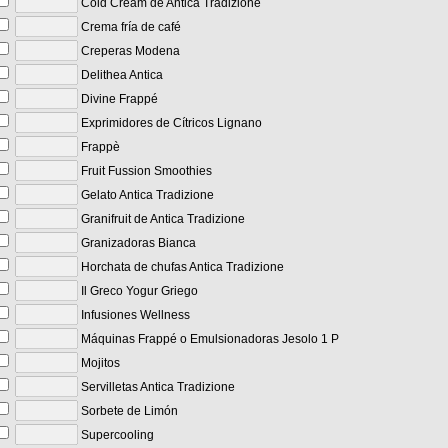
Cold Cream de Antica Tradizione
Crema fría de café
Creperas Modena
Delithea Antica
Divine Frappé
Exprimidores de Cítricos Lignano
Frappè
Fruit Fussion Smoothies
Gelato Antica Tradizione
Granifruit de Antica Tradizione
Granizadoras Bianca
Horchata de chufas Antica Tradizione
Il Greco Yogur Griego
Infusiones Wellness
Máquinas Frappé o Emulsionadoras Jesolo 1 P
Mojitos
Servilletas Antica Tradizione
Sorbete de Limón
Supercooling