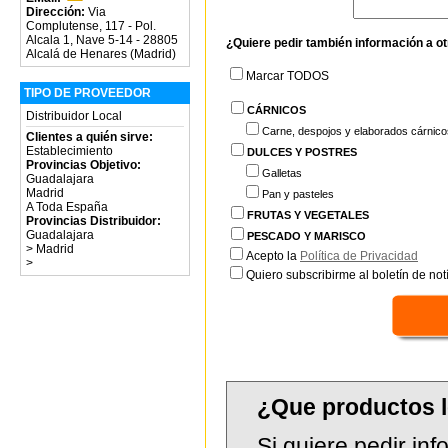
Dirección:
Via
Complutense, 117 - Pol.
Alcala 1, Nave 5-14 - 28805
¿Quiere pedir también información a o
Alcalá de Henares (Madrid)
Marcar TODOS
TIPO DE PROVEEDOR
CÁRNICOS
Distribuidor Local
Carne, despojos y elaborados cárnico
Clientes a quién sirve:
Establecimiento
DULCES Y POSTRES
Provincias Objetivo:
Galletas
Guadalajara
Madrid
Pan y pasteles
A Toda España
FRUTAS Y VEGETALES
Provincias Distribuidor:
Guadalajara
PESCADO Y MARISCO
>
Madrid
Acepto la
Política de Privacidad
>
Quiero subscribirme al boletín de notí
¿Que productos 
Si quiere pedir in