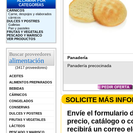
ALCAMAR POR
CATEGORÍAS
CÁRNICOS
Carne, despojos y elaborados
cárnicos
DULCES Y POSTRES
Galletas
Pan y pasteles
FRUTAS Y VEGETALES
PESCADO Y MARISCO
VER PRODUCTOS
Buscar proveedores
Panadería
alimentación
Panadería precocinada
(3417 proveedores)
ACEITES
ALIMENTOS PREPARADOS
BEBIDAS
CÁRNICOS
SOLICITE MÁS INF
CONGELADOS
CONSERVAS
Envíe el formulario 
DULCES Y POSTRES
precio, catálogo o 
FRUTAS Y VEGETALES
LÁCTEOS
recibirá un correo e
PESCADO Y MARISCO