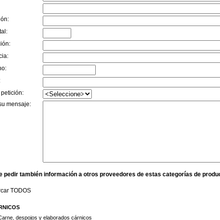
ión:
al:
ión:
cia:
no:
:
 petición:
su mensaje:
e pedir también información a otros proveedores de estas categorías de produ
rcar TODOS
RNICOS
Carne, despojos y elaborados cárnicos