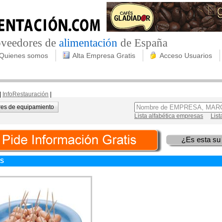
roveedores de
alimentación
de España
Quienes somos
Alta Empresa Gratis
Acceso Usuarios
|
InfoRestauración
|
es de equipamiento
Lista alfabética empresas
List
¿Es esta su
S