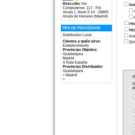
Dirección:
Via
DU
Complutense, 117 - Pol.
Alcala 1, Nave 5-14 - 28805
Alcalá de Henares (Madrid)
FR
TIPO DE PROVEEDOR
PE
Distribuidor Local
Ace
Clientes a quién sirve:
Qui
Establecimiento
Provincias Objetivo:
Guadalajara
Madrid
A Toda España
Provincias Distribuidor:
Guadalajara
>
Madrid
¿
>
S
d