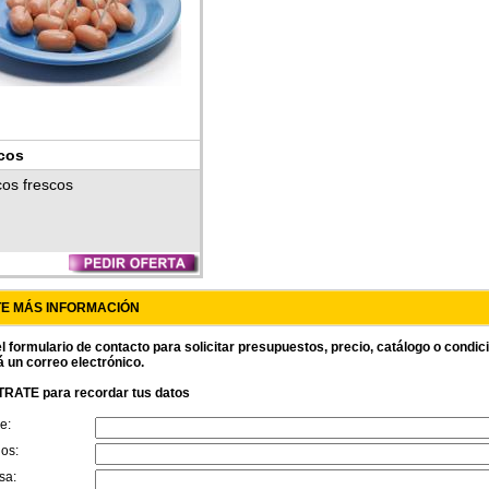
cos
cos frescos
TE MÁS INFORMACIÓN
l formulario de contacto para solicitar presupuestos, precio, catálogo o condi
á un correo electrónico.
RATE para recordar tus datos
e:
dos:
sa: