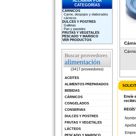
ALCAMAR POR
CATEGORÍAS
CÁRNICOS
Carne, despojos y elaborados
cárnicos
DULCES Y POSTRES
Galletas
Pan y pasteles
FRUTAS Y VEGETALES
PESCADO Y MARISCO
VER PRODUCTOS
Cárni
Cárni
Buscar proveedores
alimentación
(3417 proveedores)
ACEITES
ALIMENTOS PREPARADOS
SOLICI
BEBIDAS
Envíe e
CÁRNICOS
recibir
CONGELADOS
REGÍST
CONSERVAS
DULCES Y POSTRES
Nombr
FRUTAS Y VEGETALES
Apelli
LÁCTEOS
Empre
PESCADO Y MARISCO